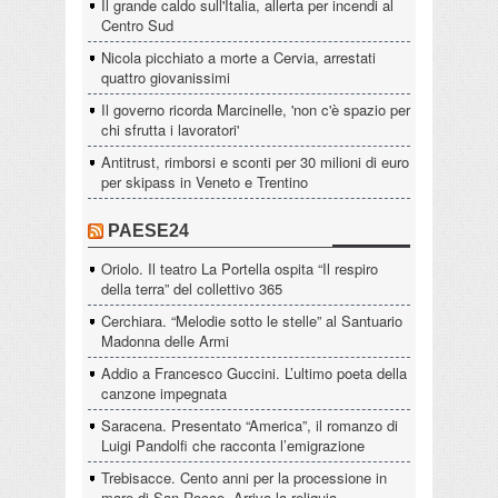
Il grande caldo sull'Italia, allerta per incendi al
Centro Sud
Nicola picchiato a morte a Cervia, arrestati
quattro giovanissimi
Il governo ricorda Marcinelle, 'non c'è spazio per
chi sfrutta i lavoratori'
Antitrust, rimborsi e sconti per 30 milioni di euro
per skipass in Veneto e Trentino
PAESE24
Oriolo. Il teatro La Portella ospita “Il respiro
della terra” del collettivo 365
Cerchiara. “Melodie sotto le stelle” al Santuario
Madonna delle Armi
Addio a Francesco Guccini. L’ultimo poeta della
canzone impegnata
Saracena. Presentato “America”, il romanzo di
Luigi Pandolfi che racconta l’emigrazione
Trebisacce. Cento anni per la processione in
mare di San Rocco. Arriva la reliquia