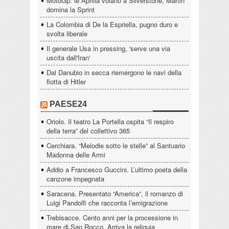
MotoGp: le Aprilia volano a Silverstone, Martin
domina la Sprint
La Colombia di De la Espriella, pugno duro e
svolta liberale
Il generale Usa in pressing, 'serve una via
uscita dall'Iran'
Dal Danubio in secca riemergono le navi della
flotta di Hitler
PAESE24
Oriolo. Il teatro La Portella ospita “Il respiro
della terra” del collettivo 365
Cerchiara. “Melodie sotto le stelle” al Santuario
Madonna delle Armi
Addio a Francesco Guccini. L’ultimo poeta della
canzone impegnata
Saracena. Presentato “America”, il romanzo di
Luigi Pandolfi che racconta l’emigrazione
Trebisacce. Cento anni per la processione in
mare di San Rocco. Arriva la reliquia