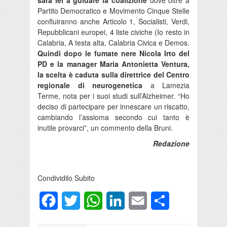
Partito Democratico e Movimento Cinque Stelle
confluiranno anche Articolo 1, Socialisti, Verdi,
Repubblicani europei, 4 liste civiche (Io resto in
Calabria, A testa alta, Calabria Civica e Demos.
Quindi dopo le fumate nere Nicola Irto del
PD e la manager Maria Antonietta Ventura,
la scelta è caduta sulla direttrice del Centro
regionale di neurogenetica
a Lamezia
Terme, nota per i suoi studi sull’Alzheimer. “Ho
deciso di partecipare per innescare un riscatto,
cambiando l’assioma secondo cui tanto è
inutile provarci”, un commento della Bruni.
Redazione
Condividilo Subito
Facebook
Twitter
WhatsApp
LinkedIn
Email
Condividi