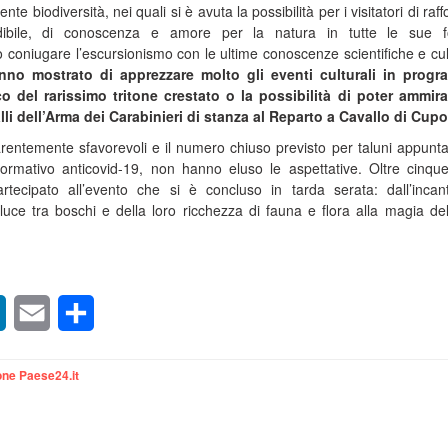
ente biodiversità, nei quali si è avuta la possibilità per i visitatori di raf
dibile, di conoscenza e amore per la natura in tutte le sue f
coniugare l’escursionismo con le ultime conoscenze scientifiche e cult
hanno mostrato di apprezzare molto gli eventi culturali in prog
o del rarissimo tritone crestato o la possibilità di poter ammir
lli dell’Arma dei Carabinieri di stanza al Reparto a Cavallo di Cup
entemente sfavorevoli e il numero chiuso previsto per taluni appunt
normativo anticovid-19, non hanno eluso le aspettative. Oltre cinqu
partecipato all’evento che si è concluso in tarda serata: dall’incan
luce tra boschi e della loro ricchezza di fauna e flora alla magia del
sApp
LinkedIn
Email
Condividi
ne Paese24.it