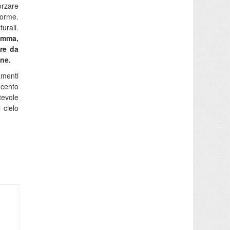
forzare
orme.
urali.
ramma,
are da
one.
amenti
ecento
tevole
 cielo