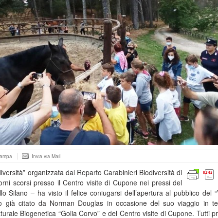
tampa
Invia via Mail
iversità” organizzata dal Reparto Carabinieri Biodiversità di
rni scorsi presso il Centro visite di Cupone nei pressi del
o Silano – ha visto il felice coniugarsi dell’apertura al pubblico del “
eto già citato da Norman Douglas in occasione del suo viaggio in te
turale Biogenetica “Golia Corvo” e del Centro visite di Cupone. Tutti pr