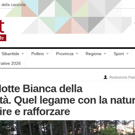
a della canzone
Sibaritide
Pollino
Provincia
Regione
Sport
rative 2026
Redazione Paes
 Notte Bianca della
tà. Quel legame con la natu
ire e rafforzare