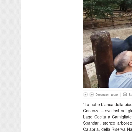
Dimensioni testo
S
“La notte bianca della biod
Cosenza – svoltasi nei gio
Lago Cecita a Camigliatell
Sbanditi”, storico arbor
Calabria, della Riserva Na