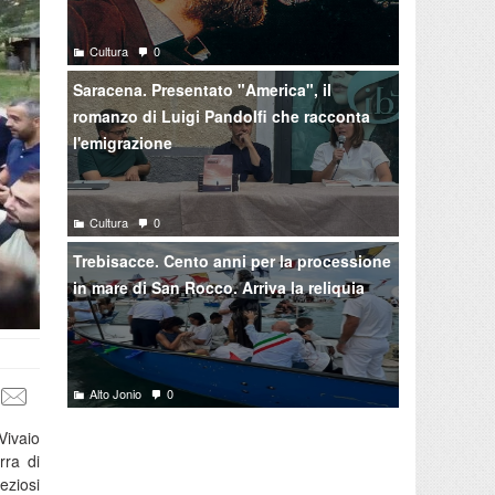
Cultura
0
Saracena. Presentato "America", il
romanzo di Luigi Pandolfi che racconta
l'emigrazione
Cultura
0
Trebisacce. Cento anni per la processione
in mare di San Rocco. Arriva la reliquia
Alto Jonio
0
Vivaio
rra di
eziosi