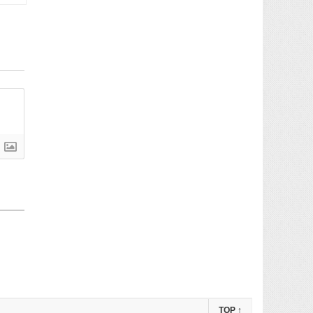
TOP
↑