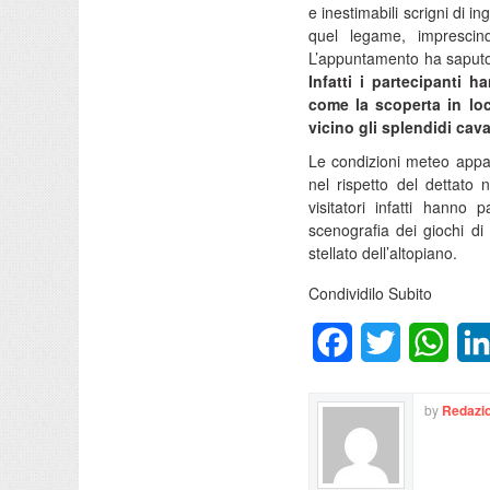
e inestimabili scrigni di ing
quel legame, imprescin
L’appuntamento ha saputo 
Infatti i partecipanti 
come la scoperta in loc
vicino gli splendidi cava
Le condizioni meteo appar
nel rispetto del dettato 
visitatori infatti hanno 
scenografia dei giochi di 
stellato dell’altopiano.
Condividilo Subito
Facebook
Twitter
What
by
Redazio