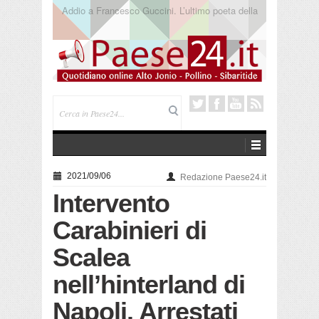
Saracena. Presentato “America”, il romanzo di Luigi
Pandolfi che racconta l’emigrazione
2021/09/06
Redazione Paese24.it
Intervento
Carabinieri di
Scalea
nell’hinterland di
Napoli. Arrestati