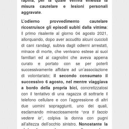
misura cautelare e lesioni personali
aggravate
.
L’odierno provvedimento cautelare
ricostruisce gli episodi subiti dalla vittima
:
il primo risalente al giorno 04 agosto 2021,
allorquando, dopo aver accudito alcuni cuccioli
di cani randagi, subiva dagli odierni arrestati,
minace di morte, che venivano estese ai suoi
familiari ed ai cagnolini che aveva appena
curato e portato con se per poterli
successivamente affidare ad un’associazione
di volontariato;
il secondo consumato il
successivo 6 agosto, nel mentre viaggiava
a bordo della propria bici,
concretizzatosi
con il tentativo di una ragazza di sottrarle il
telefono cellulare e con l’aggressione di altri
due uomini sopraggiunti, uno dei quali,
esclamando minacciosamente “
ora ti faccio
vedere io
”, colpiva la donna con pugni
all’altezza dell’occhio sinistro.
Nonostante la