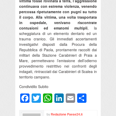
vittima fosse rovinata a terra, l’aggressione
continuava con estrema violenza, venendo
percossa ripetutamente con pugni su tutto
il corpo. Alla vittima, una volta trasportata
in ospedale, venivano riscontrate
contusioni ed ematomi multipli
, la
scheggiatura di un elemento dentario ed un
trauma cranico. Gli immediati accertamenti
investigativi disposti dalla Procura della
Repubblica di Paola, prontamente raccolti dai
militari della Stazione Carabinieri di Praia a
Mare, permettevano l’emissione dell’odierno
provvedimento restrittivo nei confronti degli
indagati, rintracciati dai Carabinieri di Scalea in
territorio campano.
Condividilo Subito
Facebook
Twitter
WhatsApp
LinkedIn
Email
Condividi
by
Redazione Paese24.it