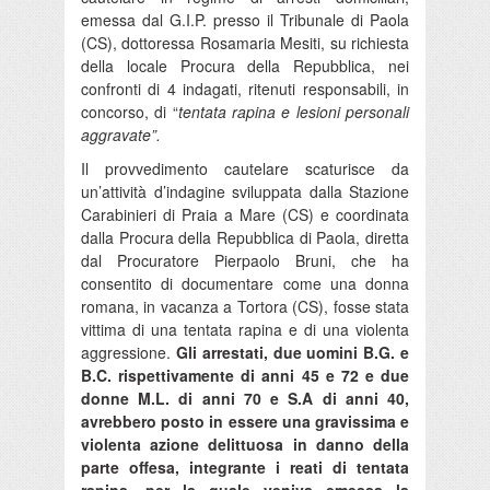
emessa dal G.I.P. presso il Tribunale di Paola
(CS), dottoressa Rosamaria Mesiti, su richiesta
della locale Procura della Repubblica, nei
confronti di 4 indagati, ritenuti responsabili, in
concorso, di “
tentata rapina e lesioni personali
aggravate”.
Il provvedimento cautelare scaturisce da
un’attività d’indagine sviluppata dalla Stazione
Carabinieri di Praia a Mare (CS) e coordinata
dalla Procura della Repubblica di Paola, diretta
dal Procuratore Pierpaolo Bruni, che ha
consentito di documentare come una donna
romana, in vacanza a Tortora (CS), fosse stata
vittima di una tentata rapina e di una violenta
aggressione.
Gli arrestati, due uomini B.G. e
B.C. rispettivamente di anni 45 e 72 e due
donne M.L. di anni 70 e S.A di anni 40,
avrebbero posto in essere una gravissima e
violenta azione delittuosa in danno della
parte offesa, integrante i reati di tentata
rapina, per la quale veniva emessa la