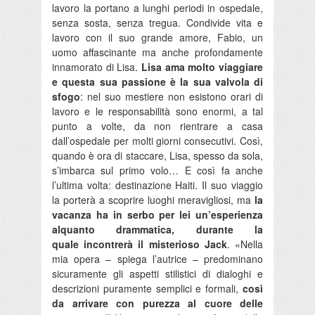
lavoro la portano a lunghi periodi in ospedale,
senza sosta, senza tregua. Condivide vita e
lavoro con il suo grande amore, Fabio, un
uomo affascinante ma anche profondamente
innamorato di Lisa.
Lisa ama molto viaggiare
e questa sua passione è la sua valvola di
sfogo
: nel suo mestiere non esistono orari di
lavoro e le responsabilità sono enormi, a tal
punto a volte, da non rientrare a casa
dall’ospedale per molti giorni consecutivi. Così,
quando è ora di staccare, Lisa, spesso da sola,
s’imbarca sul primo volo… E così fa anche
l’ultima volta: destinazione Haiti. Il suo viaggio
la porterà a scoprire luoghi meravigliosi, ma
la
vacanza ha in serbo per lei un’esperienza
alquanto drammatica, durante la
quale incontrerà il misterioso Jack
. «Nella
mia opera – spiega l’autrice – predominano
sicuramente gli aspetti stilistici di dialoghi e
descrizioni puramente semplici e formali,
così
da arrivare con purezza al cuore delle