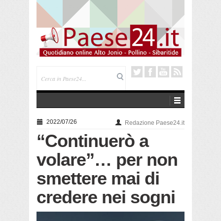
Trebisacce. Cento anni per la processione in mare
di San Rocco. Arriva la reliquia
2022/07/26
Redazione Paese24.it
“Continuerò a
volare”… per non
smettere mai di
credere nei sogni