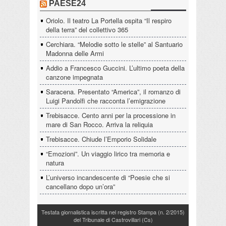
PAESE24
Oriolo. Il teatro La Portella ospita “Il respiro
della terra” del collettivo 365
Cerchiara. “Melodie sotto le stelle” al Santuario
Madonna delle Armi
Addio a Francesco Guccini. L’ultimo poeta della
canzone impegnata
Saracena. Presentato “America”, il romanzo di
Luigi Pandolfi che racconta l’emigrazione
Trebisacce. Cento anni per la processione in
mare di San Rocco. Arriva la reliquia
Trebisacce. Chiude l’Emporio Solidale
“Emozioni”. Un viaggio lirico tra memoria e
natura
L’universo incandescente di “Poesie che si
cancellano dopo un’ora”
Testata giornalistica iscritta nel registro Stampa (n. 2/2015)
del Tribunale di Castrovillari (Cs)