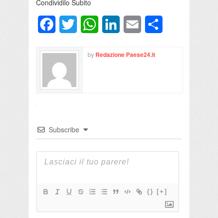
Condividilo Subito
Facebook
Twitter
WhatsApp
LinkedIn
Email
Condividi
by
Redazione Paese24.it
Subscribe
{}
[+]