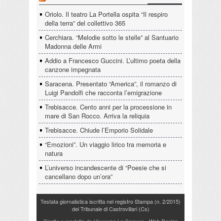
Oriolo. Il teatro La Portella ospita “Il respiro
della terra” del collettivo 365
Cerchiara. “Melodie sotto le stelle” al Santuario
Madonna delle Armi
Addio a Francesco Guccini. L’ultimo poeta della
canzone impegnata
Saracena. Presentato “America”, il romanzo di
Luigi Pandolfi che racconta l’emigrazione
Trebisacce. Cento anni per la processione in
mare di San Rocco. Arriva la reliquia
Trebisacce. Chiude l’Emporio Solidale
“Emozioni”. Un viaggio lirico tra memoria e
natura
L’universo incandescente di “Poesie che si
cancellano dopo un’ora”
Testata giornalistica iscritta nel registro Stampa (n. 2/2015)
del Tribunale di Castrovillari (Cs)