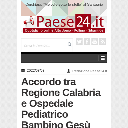
Cerchiara. “Melodie sotto le stelle” al Santuario
Madonna delle Armi
2022/08/03
Redazione Paese24.it
Accordo tra
Regione Calabria
e Ospedale
Pediatrico
Bambino Gesù