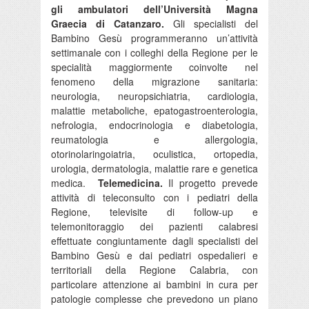
gli ambulatori dell’Università Magna
Graecia di Catanzaro.
Gli specialisti del
Bambino Gesù programmeranno un’attività
settimanale con i colleghi della Regione per le
specialità maggiormente coinvolte nel
fenomeno della migrazione sanitaria:
neurologia, neuropsichiatria, cardiologia,
malattie metaboliche, epatogastroenterologia,
nefrologia, endocrinologia e diabetologia,
reumatologia e allergologia,
otorinolaringoiatria, oculistica, ortopedia,
urologia, dermatologia, malattie rare e genetica
medica.
Telemedicina.
Il progetto prevede
attività di teleconsulto con i pediatri della
Regione, televisite di follow-up e
telemonitoraggio dei pazienti calabresi
effettuate congiuntamente dagli specialisti del
Bambino Gesù e dai pediatri ospedalieri e
territoriali della Regione Calabria, con
particolare attenzione ai bambini in cura per
patologie complesse che prevedono un piano