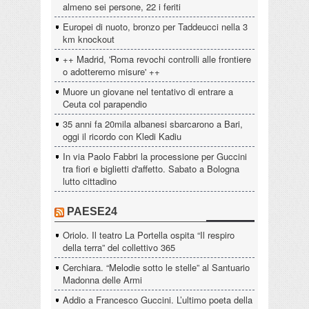
almeno sei persone, 22 i feriti
Europei di nuoto, bronzo per Taddeucci nella 3
km knockout
++ Madrid, 'Roma revochi controlli alle frontiere
o adotteremo misure' ++
Muore un giovane nel tentativo di entrare a
Ceuta col parapendio
35 anni fa 20mila albanesi sbarcarono a Bari,
oggi il ricordo con Kledi Kadiu
In via Paolo Fabbri la processione per Guccini
tra fiori e biglietti d'affetto. Sabato a Bologna
lutto cittadino
PAESE24
Oriolo. Il teatro La Portella ospita “Il respiro
della terra” del collettivo 365
Cerchiara. “Melodie sotto le stelle” al Santuario
Madonna delle Armi
Addio a Francesco Guccini. L’ultimo poeta della