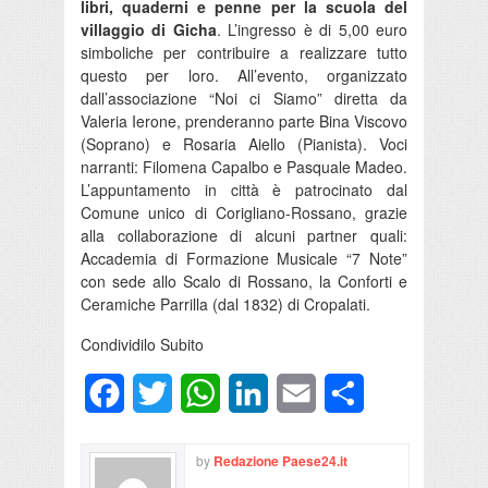
libri, quaderni e penne per la scuola del
villaggio di Gicha
. L’ingresso è di 5,00 euro
simboliche per contribuire a realizzare tutto
questo per loro. All’evento, organizzato
dall’associazione “Noi ci Siamo” diretta da
Valeria Ierone, prenderanno parte Bina Viscovo
(Soprano) e Rosaria Aiello (Pianista). Voci
narranti: Filomena Capalbo e Pasquale Madeo.
L’appuntamento in città è patrocinato dal
Comune unico di Corigliano-Rossano, grazie
alla collaborazione di alcuni partner quali:
Accademia di Formazione Musicale “7 Note”
con sede allo Scalo di Rossano, la Conforti e
Ceramiche Parrilla (dal 1832) di Cropalati.
Condividilo Subito
Facebook
Twitter
WhatsApp
LinkedIn
Email
Condividi
by
Redazione Paese24.it