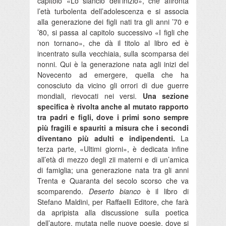
capitolo «Lo slancio dell’inizio», che affronta
l’età turbolenta dell’adolescenza e si associa
alla generazione dei figli nati tra gli anni ’70 e
’80, si passa al capitolo successivo «I figli che
non tornano», che dà il titolo al libro ed è
incentrato sulla vecchiaia, sulla scomparsa dei
nonni. Qui è la generazione nata agli inizi del
Novecento ad emergere, quella che ha
conosciuto da vicino gli orrori di due guerre
mondiali, rievocati nei versi.
Una sezione
specifica è rivolta anche al mutato rapporto
tra padri e figli, dove i primi sono sempre
più fragili e spauriti a misura che i secondi
diventano più adulti e indipendenti.
La
terza parte, «Ultimi giorni», è dedicata infine
all’età di mezzo degli zii materni e di un’amica
di famiglia; una generazione nata tra gli anni
Trenta e Quaranta del secolo scorso che va
scomparendo.
Deserto bianco
è il libro di
Stefano Maldini, per Raffaelli Editore, che farà
da apripista alla discussione sulla poetica
dell’autore, mutata nelle nuove poesie, dove si