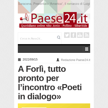
Trebisacce. Cento anni per la processione in mare
di San Rocco. Arriva la reliquia
2022/09/15
Redazione Paese24.it
A Forlì, tutto
pronto per
l’incontro «Poeti
in dialogo»