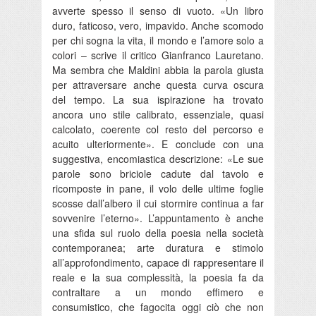
avverte spesso il senso di vuoto. «Un libro
duro, faticoso, vero, impavido. Anche scomodo
per chi sogna la vita, il mondo e l’amore solo a
colori – scrive il critico Gianfranco Lauretano.
Ma sembra che Maldini abbia la parola giusta
per attraversare anche questa curva oscura
del tempo. La sua ispirazione ha trovato
ancora uno stile calibrato, essenziale, quasi
calcolato, coerente col resto del percorso e
acuito ulteriormente». E conclude con una
suggestiva, encomiastica descrizione: «Le sue
parole sono briciole cadute dal tavolo e
ricomposte in pane, il volo delle ultime foglie
scosse dall’albero il cui stormire continua a far
sovvenire l’eterno». L’appuntamento è anche
una sfida sul ruolo della poesia nella società
contemporanea; arte duratura e stimolo
all’approfondimento, capace di rappresentare il
reale e la sua complessità, la poesia fa da
contraltare a un mondo effimero e
consumistico, che fagocita oggi ciò che non