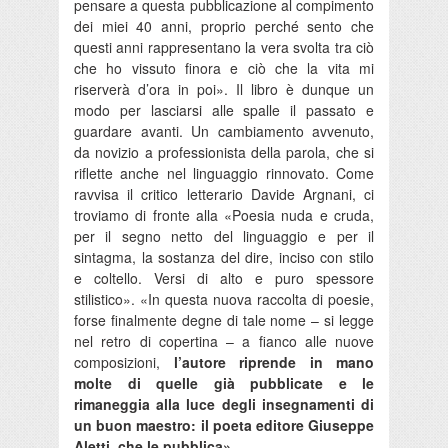
pensare a questa pubblicazione al compimento
dei miei 40 anni, proprio perché sento che
questi anni rappresentano la vera svolta tra ciò
che ho vissuto finora e ciò che la vita mi
riserverà d’ora in poi». Il libro è dunque un
modo per lasciarsi alle spalle il passato e
guardare avanti. Un cambiamento avvenuto,
da novizio a professionista della parola, che si
riflette anche nel linguaggio rinnovato. Come
ravvisa il critico letterario Davide Argnani, ci
troviamo di fronte alla «Poesia nuda e cruda,
per il segno netto del linguaggio e per il
sintagma, la sostanza del dire, inciso con stilo
e coltello. Versi di alto e puro spessore
stilistico». «In questa nuova raccolta di poesie,
forse finalmente degne di tale nome – si legge
nel retro di copertina – a fianco alle nuove
composizioni,
l’autore riprende in mano
molte di quelle già pubblicate e le
rimaneggia alla luce degli insegnamenti di
un buon maestro: il poeta editore Giuseppe
Aletti, che le pubblica».