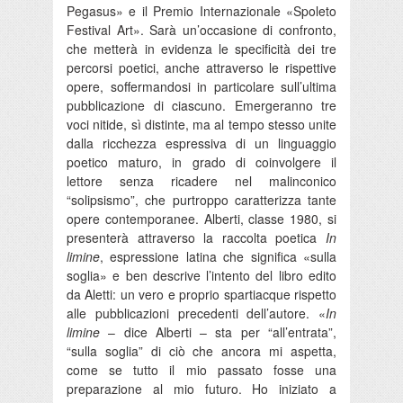
Pegasus» e il Premio Internazionale «Spoleto
Festival Art». Sarà un’occasione di confronto,
che metterà in evidenza le specificità dei tre
percorsi poetici, anche attraverso le rispettive
opere, soffermandosi in particolare sull’ultima
pubblicazione di ciascuno. Emergeranno tre
voci nitide, sì distinte, ma al tempo stesso unite
dalla ricchezza espressiva di un linguaggio
poetico maturo, in grado di coinvolgere il
lettore senza ricadere nel malinconico
“solipsismo”, che purtroppo caratterizza tante
opere contemporanee. Alberti, classe 1980, si
presenterà attraverso la raccolta poetica
In
limine
, espressione latina che significa «sulla
soglia» e ben descrive l’intento del libro edito
da Aletti: un vero e proprio spartiacque rispetto
alle pubblicazioni precedenti dell’autore. «
In
limine
– dice Alberti – sta per “all’entrata”,
“sulla soglia” di ciò che ancora mi aspetta,
come se tutto il mio passato fosse una
preparazione al mio futuro. Ho iniziato a