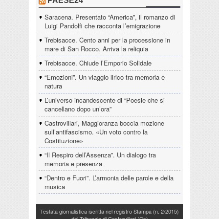
PAESE24
Saracena. Presentato “America”, il romanzo di
Luigi Pandolfi che racconta l’emigrazione
Trebisacce. Cento anni per la processione in
mare di San Rocco. Arriva la reliquia
Trebisacce. Chiude l’Emporio Solidale
“Emozioni”. Un viaggio lirico tra memoria e
natura
L’universo incandescente di “Poesie che si
cancellano dopo un’ora”
Castrovillari, Maggioranza boccia mozione
sull’antifascismo. «Un voto contro la
Costituzione»
“Il Respiro dell’Assenza”. Un dialogo tra
memoria e presenza
“Dentro e Fuori”. L’armonia delle parole e della
musica
Testata giornalistica iscritta nel registro Stampa (n. 2/2015)
del Tribunale di Castrovillari (Cs)