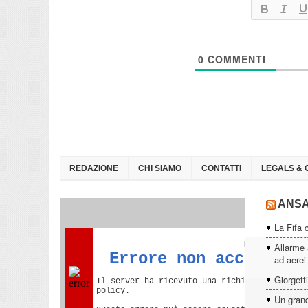
0
COMMENTI
REDAZIONE
CHI SIAMO
CONTATTI
LEGALS & 
ANS
La Fifa 
Allarme 
ad aerei
Giorgett
Un grand