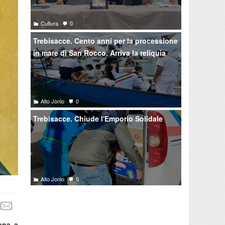
Cultura
0
Trebisacce. Cento anni per la processione
in mare di San Rocco. Arriva la reliquia
Alto Jonio
0
Trebisacce. Chiude l'Emporio Solidale
Alto Jonio
0
ana a