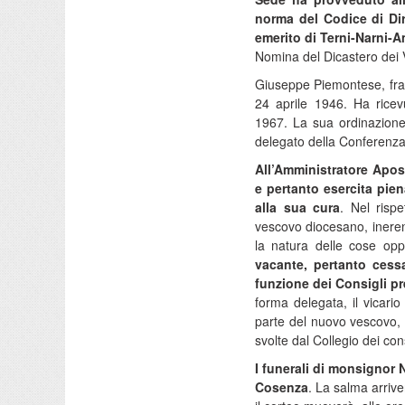
norma del Codice di Di
emerito di Terni-Narni-A
Nomina del Dicastero dei 
Giuseppe Piemontese, frat
24 aprile 1946. Ha ricev
1967. La sua ordinazione
delegato della Conferenza
All’Amministratore Apos
e pertanto esercita piena
alla sua cura
. Nel risp
vescovo diocesano, inerent
la natura delle cose opp
vacante, pertanto cessa
funzione dei Consigli pr
forma delegata, il vicario
parte del nuovo vescovo, 
svolte dal Collegio dei cons
I funerali di monsignor 
Cosenza
. La salma arrive