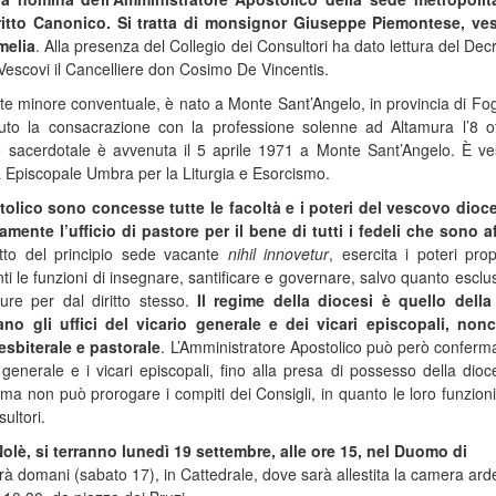
ritto Canonico. Si tratta di monsignor Giuseppe Piemontese, ve
melia
. Alla presenza del Collegio dei Consultori ha dato lettura del Decr
Vescovi il Cancelliere don Cosimo De Vincentis.
e minore conventuale, è nato a Monte Sant’Angelo, in provincia di Fogg
uto la consacrazione con la professione solenne ad Altamura l’8 o
 sacerdotale è avvenuta il 5 aprile 1971 a Monte Sant’Angelo. È v
 Episcopale Umbra per la Liturgia e Esorcismo.
tolico sono concesse tutte le facoltà e i poteri del vescovo dio
mente l’ufficio di pastore per il bene di tutti i fedeli che sono af
etto del principio sede vacante
nihil innovetur
, esercita i poteri prop
i le funzioni di insegnare, santificare e governare, salvo quanto esclu
ure per dal diritto stesso.
Il regime della diocesi è quello dell
no gli uffici del vicario generale e dei vicari episcopali, non
esbiterale e pastorale
. L’Amministratore Apostolico può però conferma
 generale e i vicari episcopali, fino alla presa di possesso della dioc
ma non può prorogare i compiti dei Consigli, in quanto le loro funzion
ultori.
Nolè, si terranno lunedì 19 settembre, alle ore 15, nel Duomo di
rà domani (sabato 17), in Cattedrale, dove sarà allestita la camera ard