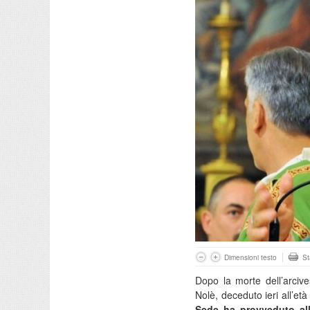
Dimensioni testo
S
Dopo la morte dell’arci
Nolè, deceduto ieri all’età
Sede ha provveduto all