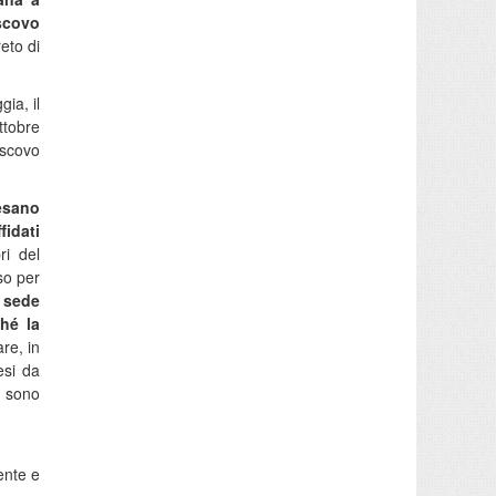
scovo
eto di
ia, il
ttobre
escovo
cesano
fidati
ri del
so per
a sede
ché la
re, in
esi da
i sono
ente e