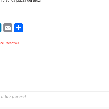
 10.30, da piazza dei Bruzi.
sApp
LinkedIn
Email
Condividi
ne Paese24.it