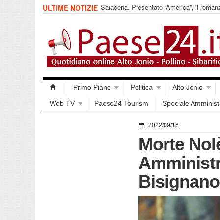
Saracena. Presentato “America”, il romanz
ULTIME NOTIZIE
racconta l’emigrazione
Primo Piano
Politica
Alto Jonio
Web TV
Paese24 Tourism
Speciale Amminist
2022/09/16
Morte Nol
Amministr
Bisignano