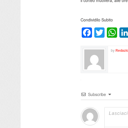
il corteo muoverà, alle ore
Condividilo Subito
Facebook
Twitter
What
by
Redazio
Subscribe