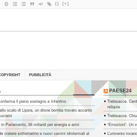
{}
[+]
COPYRIGHT
PUBBLICITÀ
A
PAESE24
conferma il pieno sostegno a Infantino
Trebisacce. Cent
reliquia
allo scalo di Lipsia, un drone bomba trovato accanto
 ucraini
Trebisacce. Chiu
i in Parlamento, 36 miliardi per energia e armi
“Emozioni”. Un v
e cratere sottomarino e nuovi camini idrotermali al
L’universo incan