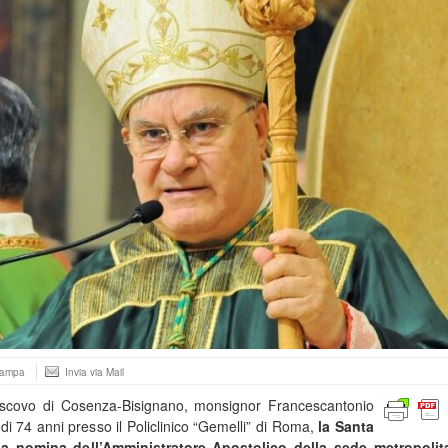
tampa
Invia via Mail
vescovo di Cosenza-Bisignano, monsignor Francescantonio
 di 74 anni presso il Policlinico “Gemelli” di Roma,
la Santa
a nomina dell’Amministratore Apostolico della sede metropolit