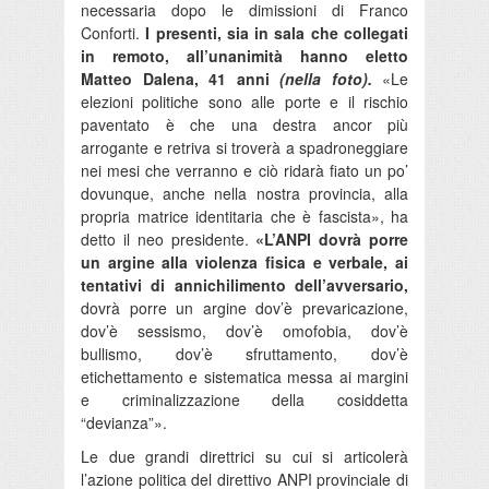
necessaria dopo le dimissioni di Franco
Conforti.
I presenti, sia in sala che collegati
in remoto, all’unanimità hanno eletto
Matteo Dalena, 41 anni
(nella foto).
«Le
elezioni politiche sono alle porte e il rischio
paventato è che una destra ancor più
arrogante e retriva si troverà a spadroneggiare
nei mesi che verranno e ciò ridarà fiato un po’
dovunque, anche nella nostra provincia, alla
propria matrice identitaria che è fascista», ha
detto il neo presidente.
«L’ANPI dovrà porre
un argine alla violenza fisica e verbale, ai
tentativi di annichilimento dell’avversario,
dovrà porre un argine dov’è prevaricazione,
dov’è sessismo, dov’è omofobia, dov’è
bullismo, dov’è sfruttamento, dov’è
etichettamento e sistematica messa ai margini
e criminalizzazione della cosiddetta
“devianza”».
Le due grandi direttrici su cui si articolerà
l’azione politica del direttivo ANPI provinciale di