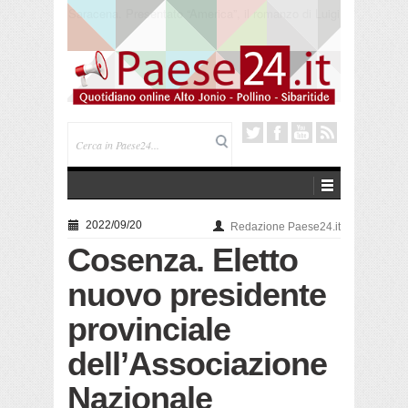
Trebisacce. Cento anni per la processione in mare
di San Rocco. Arriva la reliquia
2022/09/20
Redazione Paese24.it
Cosenza. Eletto
nuovo presidente
provinciale
dell’Associazione
Nazionale