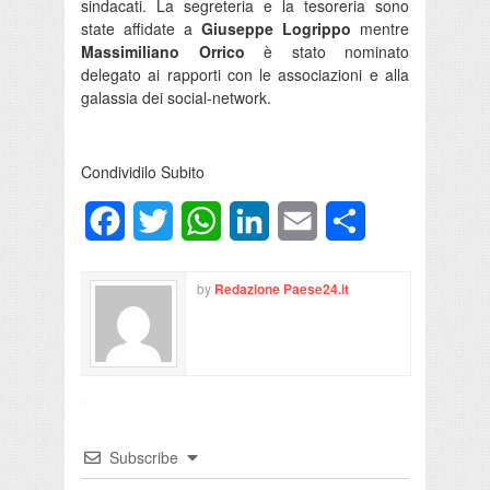
sindacati. La segreteria e la tesoreria sono
state affidate a
Giuseppe Logrippo
mentre
Massimiliano Orrico
è stato nominato
delegato ai rapporti con le associazioni e alla
galassia dei social-network.
Condividilo Subito
Facebook
Twitter
WhatsApp
LinkedIn
Email
Condividi
by
Redazione Paese24.it
Subscribe