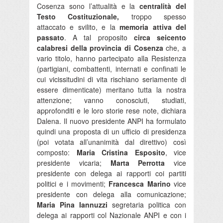
Cosenza sono l’attualità e la
centralità del
Testo Costituzionale,
troppo spesso
attaccato e svilito, e la
memoria attiva del
passato
. A tal proposito
circa seicento
calabresi della provincia di Cosenza
che, a
vario titolo, hanno partecipato alla Resistenza
(partigiani, combattenti, internati e confinati le
cui vicissitudini di vita rischiano seriamente di
essere dimenticate) meritano tutta la nostra
attenzione; vanno conosciuti, studiati,
approfonditi e le loro storie rese note, dichiara
Dalena. Il nuovo presidente ANPI ha formulato
quindi una proposta di un ufficio di presidenza
(poi votata all’unanimità dal direttivo) così
composto:
Maria Cristina Esposito
, vice
presidente vicaria;
Marta Perrotta
vice
presidente con delega ai rapporti coi partiti
politici e i movimenti;
Francesca Marino
vice
presidente con delega alla comunicazione;
Maria Pina Iannuzzi
segretaria politica con
delega ai rapporti col Nazionale ANPI e con i