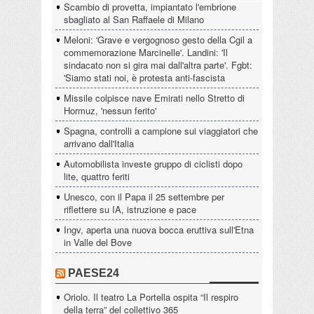
Scambio di provetta, impiantato l'embrione
sbagliato al San Raffaele di Milano
Meloni: 'Grave e vergognoso gesto della Cgil a
commemorazione Marcinelle'. Landini: 'Il
sindacato non si gira mai dall'altra parte'. Fgbt:
'Siamo stati noi, è protesta anti-fascista
Missile colpisce nave Emirati nello Stretto di
Hormuz, 'nessun ferito'
Spagna, controlli a campione sui viaggiatori che
arrivano dall'Italia
Automobilista investe gruppo di ciclisti dopo
lite, quattro feriti
Unesco, con il Papa il 25 settembre per
riflettere su IA, istruzione e pace
Ingv, aperta una nuova bocca eruttiva sull'Etna
in Valle del Bove
PAESE24
Oriolo. Il teatro La Portella ospita “Il respiro
della terra” del collettivo 365