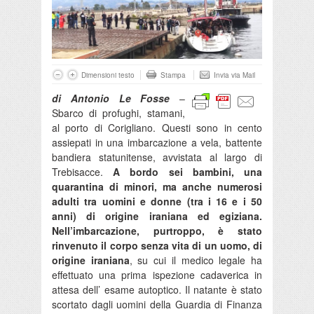
Dimensioni testo
Stampa
Invia via Mail
di Antonio Le Fosse
–
Sbarco di profughi, stamani,
al porto di Corigliano. Questi sono in cento
assiepati in una imbarcazione a vela, battente
bandiera statunitense, avvistata al largo di
Trebisacce.
A bordo sei bambini, una
quarantina di minori, ma anche numerosi
adulti tra uomini e donne (tra i 16 e i 50
anni) di origine iraniana ed egiziana.
Nell’imbarcazione, purtroppo, è stato
rinvenuto il corpo senza vita di un uomo, di
origine iraniana
, su cui il medico legale ha
effettuato una prima ispezione cadaverica in
attesa dell’ esame autoptico. Il natante è stato
scortato dagli uomini della Guardia di Finanza