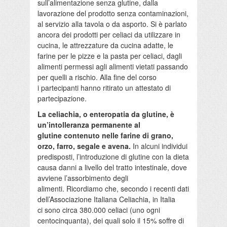
sull’alimentazione senza glutine, dalla
lavorazione del prodotto senza contaminazioni,
al servizio alla tavola o da asporto. Si è parlato
ancora dei prodotti per celiaci da utilizzare in
cucina, le attrezzature da cucina adatte, le
farine per le pizze e la pasta per celiaci, dagli
alimenti permessi agli alimenti vietati passando
per quelli a rischio. Alla fine del corso
i partecipanti hanno ritirato un attestato di
partecipazione.
La celiachia, o enteropatia da glutine, è
un’intolleranza permanente al
glutine contenuto nelle farine di grano,
orzo, farro, segale e avena.
In alcuni individui
predisposti, l’introduzione di glutine con la dieta
causa danni a livello del tratto intestinale, dove
avviene l’assorbimento degli
alimenti. Ricordiamo che, secondo i recenti dati
dell’Associazione Italiana Celiachia, in Italia
ci sono circa 380.000 celiaci (uno ogni
centocinquanta), dei quali solo il 15% soffre di