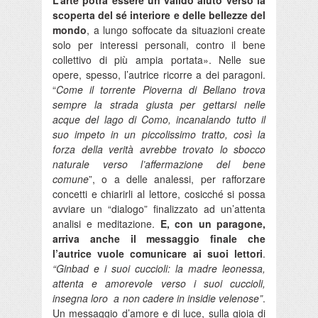
scoperta del sé interiore e delle bellezze del
mondo
, a lungo soffocate da situazioni create
solo per interessi personali, contro il bene
collettivo di più ampia portata». Nelle sue
opere, spesso, l’autrice ricorre a dei paragoni.
“
Come il torrente Pioverna di Bellano trova
sempre la strada giusta per gettarsi nelle
acque del lago di Como, incanalando tutto il
suo impeto in un piccolissimo tratto, così la
forza della verità avrebbe trovato lo sbocco
naturale verso l’affermazione del bene
comune
”, o a delle analessi, per rafforzare
concetti e chiarirli al lettore, cosicché si possa
avviare un “dialogo” finalizzato ad un’attenta
analisi e meditazione.
E, con un paragone,
arriva anche il messaggio finale che
l’autrice vuole comunicare ai suoi lettori
.
“
Ginbad e i suoi cuccioli: la madre leonessa,
attenta e amorevole verso i suoi cuccioli,
insegna loro a non cadere in insidie velenose
”
.
Un messaggio d’amore e di luce, sulla gioia di