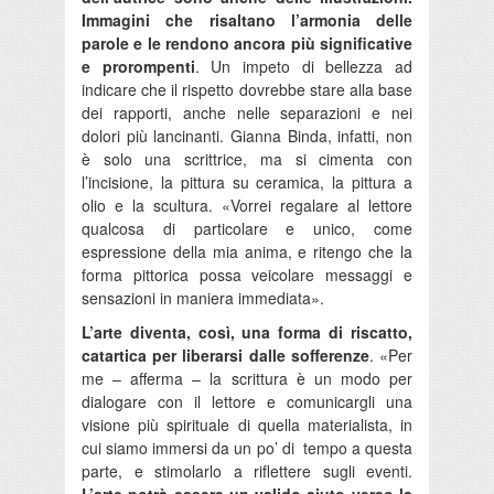
Immagini che risaltano l’armonia delle
parole e le rendono ancora più significative
e prorompenti
. Un impeto di bellezza ad
indicare che il rispetto dovrebbe stare alla base
dei rapporti, anche nelle separazioni e nei
dolori più lancinanti. Gianna Binda, infatti, non
è solo una scrittrice, ma si cimenta con
l’incisione, la pittura su ceramica, la pittura a
olio e la scultura. «Vorrei regalare al lettore
qualcosa di particolare e unico, come
espressione della mia anima, e ritengo che la
forma pittorica possa veicolare messaggi e
sensazioni in maniera immediata».
L’arte diventa, così, una forma di riscatto,
catartica per liberarsi dalle sofferenze
. «Per
me – afferma – la scrittura è un modo per
dialogare con il lettore e comunicargli una
visione più spirituale di quella materialista, in
cui siamo immersi da un po’ di tempo a questa
parte, e stimolarlo a riflettere sugli eventi.
L’arte potrà essere un valido aiuto verso la