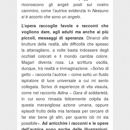
riconoscono gli angeli posti sul nostro
cammino, come l’autrice evidenzia in
Nessuno
si è accorto che sono un angelo
.
L’opera raccoglie favole e racconti che
vogliono dare, agli adulti ma anche ai più
piccoli, messaggi di speranza
. Dinanzi alle
brutture della realtà, alle difficoltà che spesso
la attanagliano, a volte basta indossare degli
occhiali colorati e il mondo cambia colore.
Magari diventa rosa. La scrittura oscilla,
dunque, tra realtà e immaginazione. «Scrivo di
getto – racconta l’autrice – come sotto un fluido
ispiratore di luce universale a cui mi sento
collegata. Scrivo di esperienze di vita vissuta,
come nel racconto
Adina
– Gara di solidarietà
,
in cui sono rimasta felicemente colpita da
questa meravigliosa azione umana, oppure
episodi frutto della mia fantasia per cercare di
far star bene gli altri, per quanto ciò mi sia
possibile».
Ad arricchire i racconti e le opere
dell’autrice sono anche delle illustrazioni.