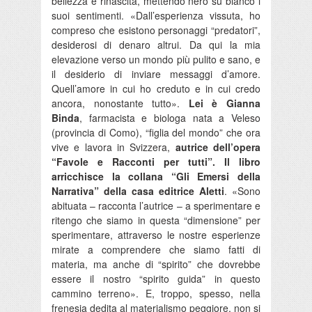
bellezza e rinascita, mettendo nero su bianco i
suoi sentimenti. «Dall’esperienza vissuta, ho
compreso che esistono personaggi “predatori”,
desiderosi di denaro altrui. Da qui la mia
elevazione verso un mondo più pulito e sano, e
il desiderio di inviare messaggi d’amore.
Quell’amore in cui ho creduto e in cui credo
ancora, nonostante tutto».
Lei è Gianna
Binda
, farmacista e biologa nata a Veleso
(provincia di Como), “figlia del mondo” che ora
vive e lavora in Svizzera,
autrice dell’opera
“Favole e Racconti per tutti”. Il libro
arricchisce la collana “Gli Emersi della
Narrativa” della casa editrice Aletti
. «Sono
abituata – racconta l’autrice – a sperimentare e
ritengo che siamo in questa “dimensione” per
sperimentare, attraverso le nostre esperienze
mirate a comprendere che siamo fatti di
materia, ma anche di “spirito” che dovrebbe
essere il nostro “spirito guida” in questo
cammino terreno». E, troppo, spesso, nella
frenesia dedita al materialismo peggiore, non si