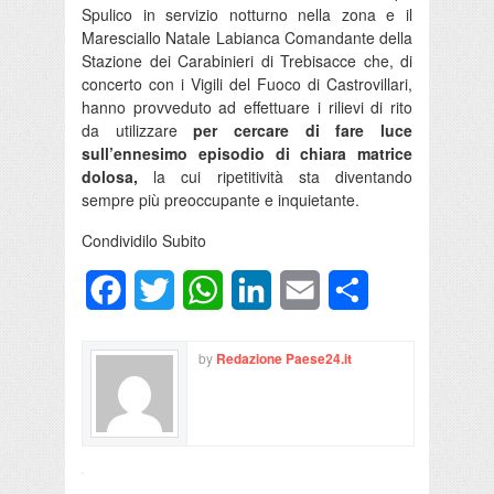
Spulico in servizio notturno nella zona e il
Maresciallo Natale Labianca Comandante della
Stazione dei Carabinieri di Trebisacce che, di
concerto con i Vigili del Fuoco di Castrovillari,
hanno provveduto ad effettuare i rilievi di rito
da utilizzare
per cercare di fare luce
sull’ennesimo episodio di chiara matrice
dolosa,
la cui ripetitività sta diventando
sempre più preoccupante e inquietante.
Condividilo Subito
Facebook
Twitter
WhatsApp
LinkedIn
Email
Condividi
by
Redazione Paese24.it