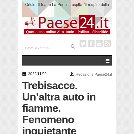
Oriolo. Il teatro La Portella ospita “Il respiro della
terra” del collettivo 365
2022/11/09
Redazione Paese24.it
Trebisacce.
Un’altra auto in
fiamme.
Fenomeno
inquietante