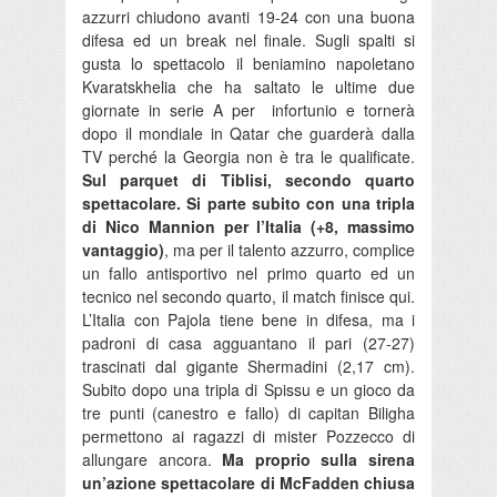
azzurri chiudono avanti 19-24 con una buona
difesa ed un break nel finale. Sugli spalti si
gusta lo spettacolo il beniamino napoletano
Kvaratskhelia che ha saltato le ultime due
giornate in serie A per infortunio e tornerà
dopo il mondiale in Qatar che guarderà dalla
TV perché la Georgia non è tra le qualificate.
Sul parquet di Tiblisi, secondo quarto
spettacolare. Si parte subito con una tripla
di Nico Mannion per l’Italia (+8, massimo
vantaggio)
, ma per il talento azzurro, complice
un fallo antisportivo nel primo quarto ed un
tecnico nel secondo quarto, il match finisce qui.
L’Italia con Pajola tiene bene in difesa, ma i
padroni di casa agguantano il pari (27-27)
trascinati dal gigante Shermadini (2,17 cm).
Subito dopo una tripla di Spissu e un gioco da
tre punti (canestro e fallo) di capitan Biligha
permettono ai ragazzi di mister Pozzecco di
allungare ancora.
Ma proprio sulla sirena
un’azione spettacolare di McFadden chiusa