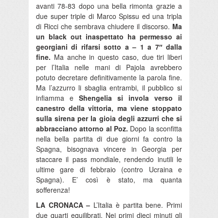
avanti 78-83 dopo una bella rimonta grazie a
due super triple di Marco Spissu ed una tripla
di Ricci che sembrava chiudere il discorso.
Ma
un black out inaspettato ha permesso ai
georgiani di rifarsi sotto a – 1 a 7″ dalla
fine.
Ma anche in questo caso, due tiri liberi
per l’Italia nelle mani di Pajola avrebbero
potuto decretare definitivamente la parola fine.
Ma l’azzurro li sbaglia entrambi, il pubblico si
infiamma e
Shengelia si invola verso il
canestro della vittoria, ma viene stoppato
sulla sirena per la gioia degli azzurri che si
abbracciano attorno al Poz.
Dopo la sconfitta
nella bella partita di due giorni fa contro la
Spagna, bisognava vincere in Georgia per
staccare il pass mondiale, rendendo inutili le
ultime gare di febbraio (contro Ucraina e
Spagna). E’ così è stato, ma quanta
sofferenza!
LA CRONACA –
L’Italia è partita bene. Primi
due quarti equilibrati. Nei primi dieci minuti gli