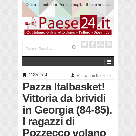
Oriolo. Il teatro La Portella ospita “Il respiro della
terra” del collettivo 365
2022/11/14
Redazione Paese24.it
Pazza Italbasket!
Vittoria da brividi
in Georgia (84-85).
I ragazzi di
Pozzecco volano