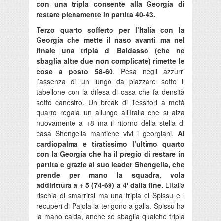
con una tripla consente alla Georgia di
restare pienamente in partita 40-43.
Terzo quarto sofferto per l’Italia con la
Georgia che mette il naso avanti ma nel
finale una tripla di Baldasso (che ne
sbaglia altre due non complicate) rimette le
cose a posto 58-60
. Pesa negli azzurri
l’assenza di un lungo da piazzare sotto il
tabellone con la difesa di casa che fa densità
sotto canestro. Un break di Tessitori a metà
quarto regala un allungo all’Italia che si alza
nuovamente a +8 ma il ritorno della stella di
casa Shengelia mantiene vivi i georgiani.
Al
cardiopalma e tiratissimo l’ultimo quarto
con la Georgia che ha il pregio di restare in
partita e grazie al suo leader Shengelia, che
prende per mano la squadra, vola
addirittura a + 5 (74-69) a 4′ dalla fine.
L’Italia
rischia di smarrirsi ma una tripla di Spissu e i
recuperi di Pajola la tengono a galla. Spissu ha
la mano calda, anche se sbaglia qualche tripla