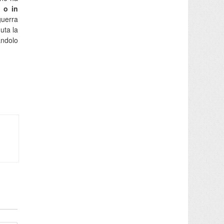
 o in
guerra
uta la
andolo