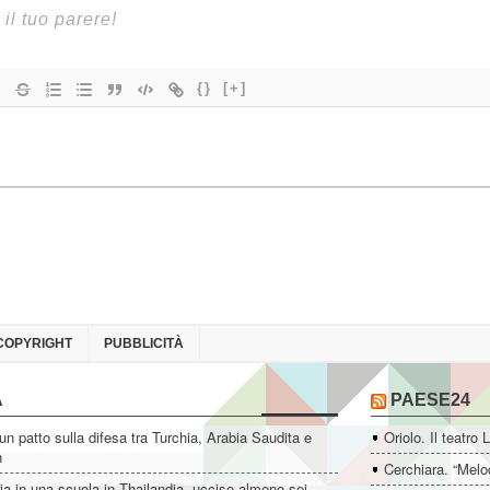
{}
[+]
COPYRIGHT
PUBBLICITÀ
A
PAESE24
un patto sulla difesa tra Turchia, Arabia Saudita e
Oriolo. Il teatro 
n
Cerchiara. “Melo
ia in una scuola in Thailandia, uccise almeno sei