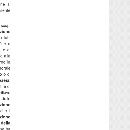
che si
esente
 scopi
azione
e tutti
tà e a
a e di
o alla
rne la
morale
o
o di
paesi
;
ti e di
ilievo
 delle
azione
inché
i
azione
 della
 ne ha