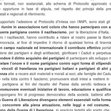
ni formali, non sostanziali, allo schema di Protocollo approvato 
opportune in fase di stipula, nel rispetto dei principi della pr
atali e regionali di riferimento.
portato l’adesione al Protocollo d’Intesa con l’ANPI, sono stati gli
:
riunire in associazione tutti coloro che hanno partecipato con 
guerra partigiana contro il nazifascismo
, per la liberazione d’Italia, 
ro i nazifascisti, hanno contribuito a ridare al nostro paese la liber
ocrazia, al fine di impedire il ritorno di qualsiasi forma di tiranni
 in campo nazionale ed internazionale il contributo effettivo
portat
ione dei partigiani e degli antifascisti, glorificare i Caduti e perpetua
endere il diritto acquisito dei partigiani
di partecipare allo sviluppo 
elare l’onore e il nome partigiano contro ogni forma di vilipendi
incoli di fratellanza tra partigiani italiani e partigiani di altri 
tenza
atte a recare aiuti materiali e morali ai soci, alle famiglie dei Cadu
nella lotta contro il fascismo; promuovere studi intesi a mettere in r
a partigiana ai fini del riscatto del Paese dalla servitù tedesca e
promuovere eventuali iniziative di lavoro, educazione e qualific
ropongano fini di progresso democratico della società; battersi aff
la Guerra di Liberazione divengano elementi essenziali nella form
i;
concorrere alla piena attuazione, nelle leggi e nel costume,
rutto della Guerra di Liberazione
, in assoluta fedeltà allo spirito che