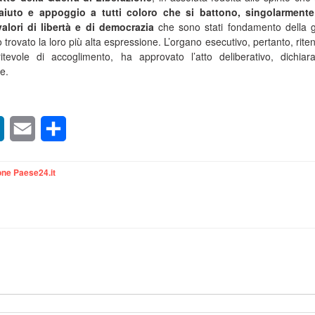
aiuto e appoggio a tutti coloro che si battono, singolarmente
alori di libertà e di democrazia
che sono stati fondamento della 
trovato la loro più alta espressione. L’organo esecutivo, pertanto, riten
evole di accoglimento, ha approvato l’atto deliberativo, dichiar
e.
sApp
LinkedIn
Email
Condividi
ne Paese24.it