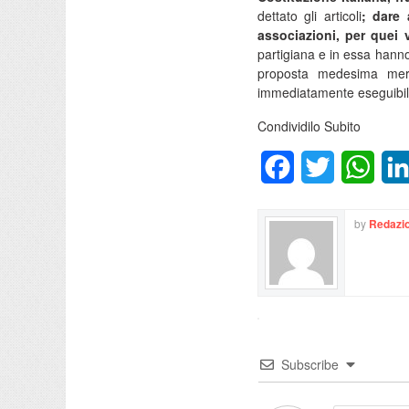
dettato gli articoli
; dare 
associazioni, per quei v
partigiana e in essa hanno 
proposta medesima merit
immediatamente eseguibil
Condividilo Subito
Facebook
Twitter
What
by
Redazio
Subscribe