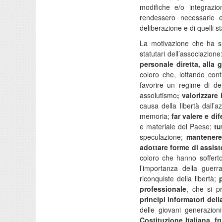
modifiche e/o integrazio
rendessero necessarie e 
deliberazione e di quelli st
La motivazione che ha sup
statutari dell’associazione
personale diretta, alla 
coloro che, lottando cont
favorire un regime di dem
assolutismo
; valorizzare
causa della libertà dall’az
memoria;
far valere e dif
e materiale del Paese;
tut
speculazione;
mantenere v
adottare forme di assis
coloro che hanno sofferto 
l’importanza della guerr
riconquiste della libertà;
professionale
, che si p
principi informatori del
delle giovani generazion
Costituzione Italiana, f