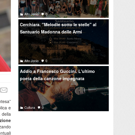
Alto Jonio
0
Cerchiara. "Melodie sotto le stelle" al
Santuario Madonna delle Armi
Alto Jonio
0
Addio a Francesco Guccini. L'ultimo
poeta della canzone impegnata
ntesa”
lica e
Cultura
0
 della
azione
zzando
ntuali