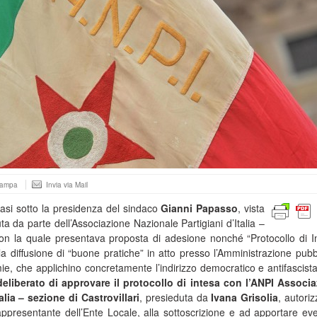
tampa
Invia via Mail
tasi sotto la presidenza del sindaco
Gianni Papasso
, vista
 da parte dell’Associazione Nazionale Partigiani d’Italia –
 con la quale presentava proposta di adesione nonché “Protocollo di I
a diffusione di “buone pratiche” in atto presso l’Amministrazione pubb
e, che applichino concretamente l’indirizzo democratico e antifascista
eliberato di approvare il protocollo di intesa con l’ANPI Associ
alia – sezione di Castrovillari
, presieduta da
Ivana Grisolia
, autori
appresentante dell’Ente Locale, alla sottoscrizione e ad apportare eve