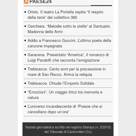
PAESE24
Oriolo. Il teatro La Portella ospita “Il respiro
della terra” del collettivo 365
Cerchiara. “Melodie sotto le stelle” al Santuario
Madonna delle Armi
Addio a Francesco Guccini. L’ultimo poeta della
canzone impegnata
Saracena. Presentato “America”, il romanzo di
Luigi Pandolfi che racconta l’emigrazione
Trebisacce. Cento anni per la processione in
mare di San Rocco. Arriva la reliquia
Trebisacce. Chiude l’Emporio Solidale
“Emozioni”. Un viaggio lirico tra memoria e
natura
L’universo incandescente di “Poesie che si
cancellano dopo un’ora”
Testata giornalistica iscritta nel registro Stampa (n. 2/2015)
del Tribunale di Castrovillari (Cs)