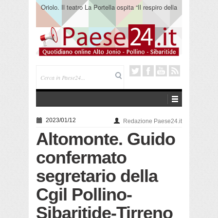
Oriolo. Il teatro La Portella ospita “Il respiro della
terra” del collettivo 365
2023/01/12
Redazione Paese24.it
Altomonte. Guido
confermato
segretario della
Cgil Pollino-
Sibaritide-Tirreno