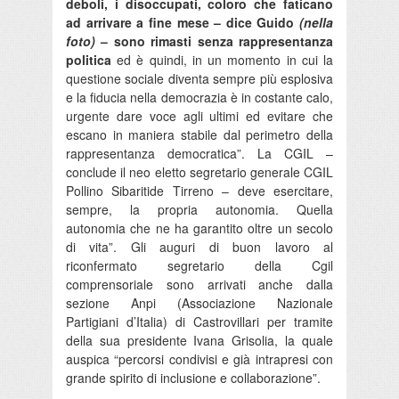
deboli, i disoccupati, coloro che faticano
ad arrivare a fine mese – dice Guido
(nella
foto)
– sono rimasti senza rappresentanza
politica
ed è quindi, in un momento in cui la
questione sociale diventa sempre più esplosiva
e la fiducia nella democrazia è in costante calo,
urgente dare voce agli ultimi ed evitare che
escano in maniera stabile dal perimetro della
rappresentanza democratica”. La CGIL –
conclude il neo eletto segretario generale CGIL
Pollino Sibaritide Tirreno – deve esercitare,
sempre, la propria autonomia. Quella
autonomia che ne ha garantito oltre un secolo
di vita”. Gli auguri di buon lavoro al
riconfermato segretario della Cgil
comprensoriale sono arrivati anche dalla
sezione Anpi (Associazione Nazionale
Partigiani d’Italia) di Castrovillari per tramite
della sua presidente Ivana Grisolia, la quale
auspica “percorsi condivisi e già intrapresi con
grande spirito di inclusione e collaborazione”.