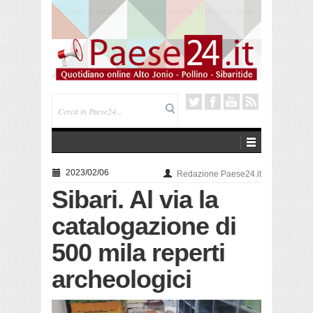
Cerchiara. “Melodie sotto le stelle” al Santuario
Madonna delle Armi
2023/02/06
Redazione Paese24.it
Sibari. Al via la
catalogazione di
500 mila reperti
archeologici