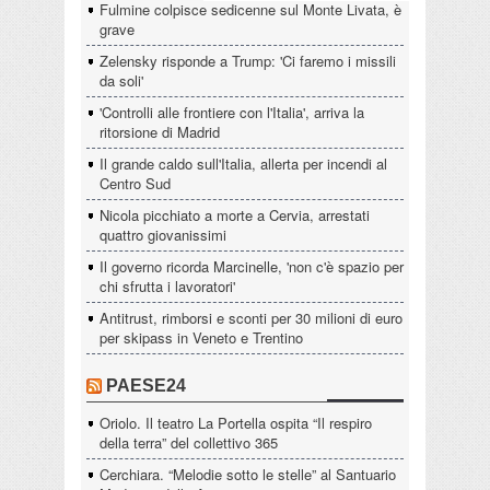
Fulmine colpisce sedicenne sul Monte Livata, è
grave
Zelensky risponde a Trump: 'Ci faremo i missili
da soli'
'Controlli alle frontiere con l'Italia', arriva la
ritorsione di Madrid
Il grande caldo sull'Italia, allerta per incendi al
Centro Sud
Nicola picchiato a morte a Cervia, arrestati
quattro giovanissimi
Il governo ricorda Marcinelle, 'non c'è spazio per
chi sfrutta i lavoratori'
Antitrust, rimborsi e sconti per 30 milioni di euro
per skipass in Veneto e Trentino
PAESE24
Oriolo. Il teatro La Portella ospita “Il respiro
della terra” del collettivo 365
Cerchiara. “Melodie sotto le stelle” al Santuario