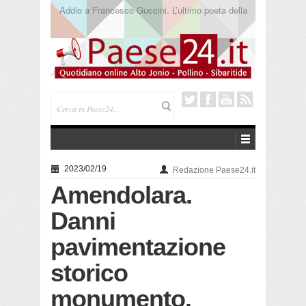
Saracena. Presentato “America”, il romanzo di Luigi
Pandolfi che racconta l’emigrazione
2023/02/19
Redazione Paese24.it
Amendolara.
Danni
pavimentazione
storico
monumento.