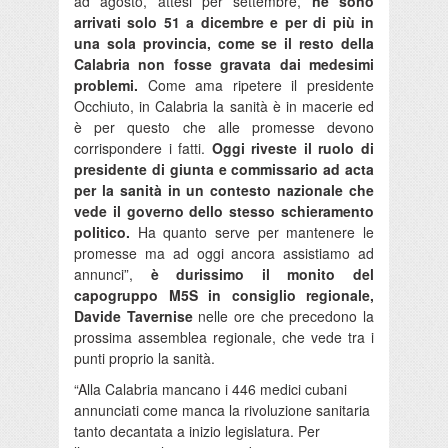
ad agosto, attesi per settembre,
ne sono
arrivati solo 51 a dicembre e per di più in
una sola provincia, come se il resto della
Calabria non fosse gravata dai medesimi
problemi.
Come ama ripetere il presidente
Occhiuto, in Calabria la sanità è in macerie ed
è per questo che alle promesse devono
corrispondere i fatti.
Oggi riveste il ruolo di
presidente di giunta e commissario ad acta
per la sanità in un contesto nazionale che
vede il governo dello stesso schieramento
politico.
Ha quanto serve per mantenere le
promesse ma ad oggi ancora assistiamo ad
annunci”,
è durissimo il monito del
capogruppo M5S in consiglio regionale,
Davide Tavernise
nelle ore che precedono la
prossima assemblea regionale, che vede tra i
punti proprio la sanità.
“Alla Calabria mancano i 446 medici cubani
annunciati come manca la rivoluzione sanitaria
tanto decantata a inizio legislatura. Per