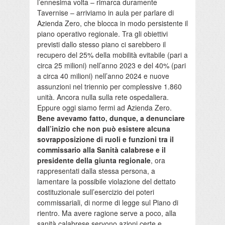
l’ennesima volta – rimarca duramente
Tavernise – arriviamo in aula per parlare di
Azienda Zero, che blocca in modo persistente il
piano operativo regionale. Tra gli obiettivi
previsti dallo stesso piano ci sarebbero il
recupero del 25% della mobilità evitabile (pari a
circa 25 milioni) nell’anno 2023 e del 40% (pari
a circa 40 milioni) nell’anno 2024 e nuove
assunzioni nel triennio per complessive 1.860
unità. Ancora nulla sulla rete ospedaliera.
Eppure oggi siamo fermi ad Azienda Zero.
Bene avevamo fatto, dunque, a denunciare
dall’inizio che non può esistere alcuna
sovrapposizione di ruoli e funzioni tra il
commissario alla Sanità calabrese e il
presidente della giunta regionale
, ora
rappresentati dalla stessa persona, a
lamentare la possibile violazione del dettato
costituzionale sull’esercizio dei poteri
commissariali, di norme di legge sul Piano di
rientro. Ma avere ragione serve a poco, alla
sanità calabrese servono azioni certe e