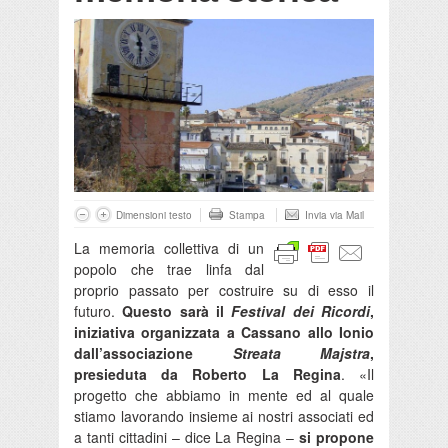
Dimensioni testo
Stampa
Invia via Mail
La memoria collettiva di un
popolo che trae linfa dal
proprio passato per costruire su di esso il
futuro.
Questo sarà il
Festival dei Ricordi
,
iniziativa organizzata a Cassano allo Ionio
dall’associazione
Streata Majstra
,
presieduta da Roberto La Regina
. «Il
progetto che abbiamo in mente ed al quale
stiamo lavorando insieme ai nostri associati ed
a tanti cittadini – dice La Regina –
si propone