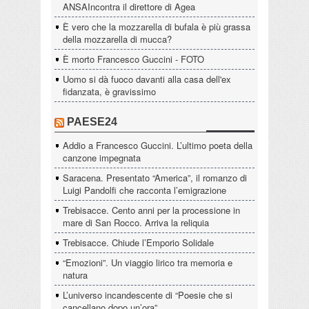
ANSAIncontra il direttore di Agea
È vero che la mozzarella di bufala è più grassa
della mozzarella di mucca?
È morto Francesco Guccini - FOTO
Uomo si dà fuoco davanti alla casa dell'ex
fidanzata, è gravissimo
PAESE24
Addio a Francesco Guccini. L’ultimo poeta della
canzone impegnata
Saracena. Presentato “America”, il romanzo di
Luigi Pandolfi che racconta l’emigrazione
Trebisacce. Cento anni per la processione in
mare di San Rocco. Arriva la reliquia
Trebisacce. Chiude l’Emporio Solidale
“Emozioni”. Un viaggio lirico tra memoria e
natura
L’universo incandescente di “Poesie che si
cancellano dopo un’ora”