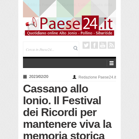
Saracena. Presentato “America”, il romanzo di Luigi
Pandolfi che racconta l’emigrazione
2023/02/20
Redazione Paese24.it
Cassano allo
Ionio. Il Festival
dei Ricordi per
mantenere viva la
memoria storica