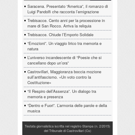
Saracena. Presentato “America”, il romanzo di
Luigi Pandolfi che racconta l’emigrazione
Trebisacce. Cento anni per la processione in
mare di San Rocco. Arriva la reliquia
Trebisacce. Chiude l’Emporio Solidale
“Emozioni”. Un viaggio lirico tra memoria e
natura
L’universo incandescente di “Poesie che si
cancellano dopo un’ora”
Castrovillari, Maggioranza boccia mozione
sull’antifascismo. «Un voto contro la
Costituzione»
“Il Respiro dell’Assenza”. Un dialogo tra
memoria e presenza
“Dentro e Fuori”. L’armonia delle parole e della
musica
Testata giornalistica iscritta nel registro Stampa (n. 2/2015)
del Tribunale di Castrovillari (Cs)