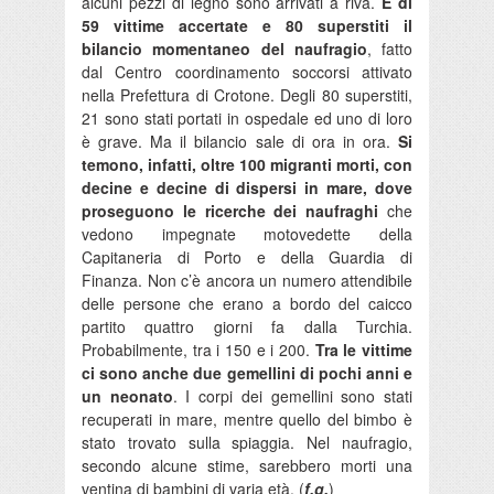
alcuni pezzi di legno sono arrivati a riva.
È di
59 vittime accertate e 80 superstiti il
bilancio momentaneo del naufragio
, fatto
dal Centro coordinamento soccorsi attivato
nella Prefettura di Crotone. Degli 80 superstiti,
21 sono stati portati in ospedale ed uno di loro
è grave. Ma il bilancio sale di ora in ora.
Si
temono, infatti, oltre 100 migranti morti, con
decine e decine di dispersi in mare, dove
proseguono le ricerche dei naufraghi
che
vedono impegnate motovedette della
Capitaneria di Porto e della Guardia di
Finanza. Non c’è ancora un numero attendibile
delle persone che erano a bordo del caicco
partito quattro giorni fa dalla Turchia.
Probabilmente, tra i 150 e i 200.
Tra le vittime
ci sono anche due gemellini di pochi anni e
un neonato
. I corpi dei gemellini sono stati
recuperati in mare, mentre quello del bimbo è
stato trovato sulla spiaggia. Nel naufragio,
secondo alcune stime, sarebbero morti una
ventina di bambini di varia età. (
f.g.
)