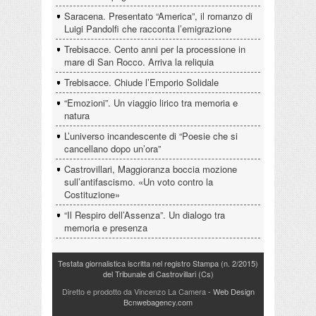
Saracena. Presentato “America”, il romanzo di
Luigi Pandolfi che racconta l’emigrazione
Trebisacce. Cento anni per la processione in
mare di San Rocco. Arriva la reliquia
Trebisacce. Chiude l’Emporio Solidale
“Emozioni”. Un viaggio lirico tra memoria e
natura
L’universo incandescente di “Poesie che si
cancellano dopo un’ora”
Castrovillari, Maggioranza boccia mozione
sull’antifascismo. «Un voto contro la
Costituzione»
“Il Respiro dell’Assenza”. Un dialogo tra
memoria e presenza
Testata giornalistica iscritta nel registro Stampa (n. 2/2015)
del Tribunale di Castrovillari (Cs)
Diretto e prodotto da Vincenzo La Camera
- Web Design
Bcnwebagency.com