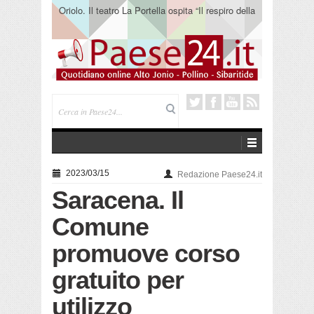
Oriolo. Il teatro La Portella ospita “Il respiro della
terra” del collettivo 365
2023/03/15
Redazione Paese24.it
Saracena. Il
Comune
promuove corso
gratuito per
utilizzo