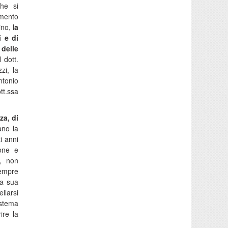
che si
amento
no, l
a
i e di
 delle
 dott.
zi, la
ntonio
tt.ssa
za, di
ano la
i anni
one e
ò, non
sempre
la sua
llarsi
istema
ire la