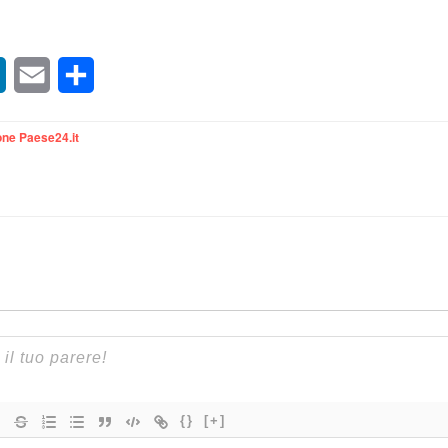
sApp
LinkedIn
Email
Condividi
ne Paese24.it
{}
[+]