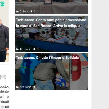
Cultura
0
Trebisacce. Cento anni per la processione
in mare di San Rocco. Arriva la reliquia
Alto Jonio
0
Trebisacce. Chiude l'Emporio Solidale
posto,
Alto Jonio
0
idente
erti e
viduati
saluti