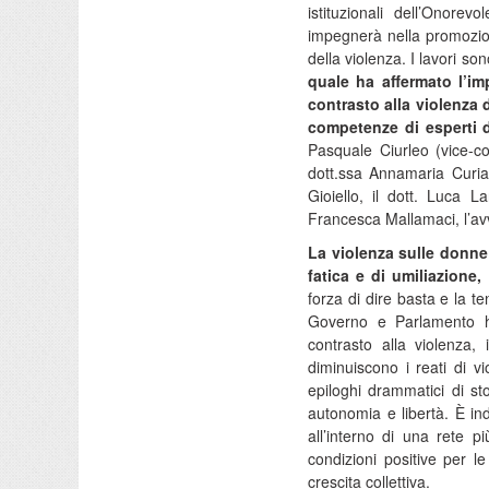
istituzionali dell’Onor
impegnerà nella promozion
della violenza. I lavori so
quale ha affermato l’im
contrasto alla violenza 
competenze di esperti 
Pasquale Ciurleo (vice-co
dott.ssa Annamaria Curia,
Gioiello, il dott. Luca La
Francesca Mallamaci, l’av
La violenza sulle donne 
fatica e di umiliazione
forza di dire basta e la te
Governo e Parlamento h
contrasto alla violenza,
diminuiscono i reati di v
epiloghi drammatici di s
autonomia e libertà. È ind
all’interno di una rete p
condizioni positive per l
crescita collettiva.