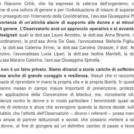
evole Giacomo Crinò, che ha espresso la valenza dell’organismo, 
e di una cultura di genere e per l’individuazione di misure di super
no proseguiti con l’intervento della Coordinatrice, l’avv.ssa Giuseppina Pi
portanza di un’attività alacre di supporto alle donne e ai minor
di genere
.
L’Osservatorio avrà un approccio operativo e si avvarrà
designati
quali la dott.ssa Laura Amodeo, la dott.ssa Anna Briante, il
ordinatore), la prof.ssa Anna De Gaio, l’avvocatessa Stefania Figliuz
 la dott.ssa Caterina Ermio, la dott.ssa Carolina Girasole, il dott. A
nzino, l’avvocatessa Lucia Lipari, la dott.ssa Isolina Mantelli, la do
v.ssa Marano Caterina, l’avv.ssa Giuseppina Spinella.
non è un fatto privato. Siamo dinanzi a storie cariche di sofferen
, ma anche di grande coraggio e resilienza.
Vissuti che ci raccont
nacia di riprendere in mano la propria vita e la propria libertà. In quest
anno messo in campo misure importanti di prevenzione, protezi
 in applicazione della Convenzione di Istanbul, ma, nonostante ci
iolenza contro le donne e in modo particolare i femminicidi: quasi 
torie di violenza e abusi che avvengono quando la donna decide sul
ubbio che l’attività dell’Osservatorio – dicono i referenti – possa inane
iù ampia di partner istituzionali e sociali, che possano mettere a s
e donne, al fine di giungere ad un definitivo cambio di passo e favor