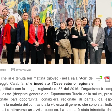
tampa
Invia via Mail
he si è tenuta ieri mattina (giovedì) nella sala “Acri” del
eggio Calabria, si è
insediato l’Osservatorio regionale
e
, istituito con la Legge regionale n. 38 del 2016. L’organismo è com
 diritto (dirigente generale del Dipartimento Tutela della salute, pres
nale pari opportunità, consigliera regionale di parità), da esp
vi nella materia del contrasto alla violenza di genere, che sono stati indi
ali e attraverso un avviso pubblico. La seduta è stata introdotta dai 