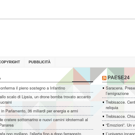
COPYRIGHT
PUBBLICITÀ
A
PAESE24
conferma il pieno sostegno a Infantino
Saracena. Presen
l’emigrazione
allo scalo di Lipsia, un drone bomba trovato accanto
 ucraini
Trebisacce. Cent
reliquia
i in Parlamento, 36 miliardi per energia e armi
Trebisacce. Chiu
e cratere sottomarino e nuovi camini idrotermali al
 Panarea
“Emozioni”. Un v
afa non mollano, l'allerta fino a dopo ferragosto
L’universo incan