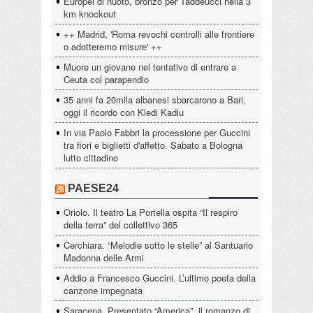
Europei di nuoto, bronzo per Taddeucci nella 3
km knockout
++ Madrid, 'Roma revochi controlli alle frontiere
o adotteremo misure' ++
Muore un giovane nel tentativo di entrare a
Ceuta col parapendio
35 anni fa 20mila albanesi sbarcarono a Bari,
oggi il ricordo con Kledi Kadiu
In via Paolo Fabbri la processione per Guccini
tra fiori e biglietti d'affetto. Sabato a Bologna
lutto cittadino
PAESE24
Oriolo. Il teatro La Portella ospita “Il respiro
della terra” del collettivo 365
Cerchiara. “Melodie sotto le stelle” al Santuario
Madonna delle Armi
Addio a Francesco Guccini. L’ultimo poeta della
canzone impegnata
Saracena. Presentato “America”, il romanzo di