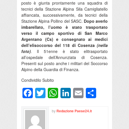
posto è giunta prontamente una squadra di
tecnici della Stazione Alpina Sila Camigliatello
affiancata, successivamente, da tecnici della
Stazione Alpina Pollino del SASC.
Dopo averlo
imbarellato, l’uomo è stato trasportato
verso il campo sportivo di San Marco
Argentano (Cs) e consegnato ai medici
dell’elisoccorso del 118 di Cosenza
(nella
foto)
.
Il 51enne è stato elitrasportato
all’ospedale dell’Annunziata di Cosenza.
Presenti sul posto anche i militari del Soccorso
Alpino della Guardia di Finanza.
Condividilo Subito
Facebook
Twitter
WhatsApp
LinkedIn
Email
Condividi
by
Redazione Paese24.it