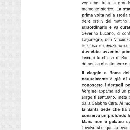
vogliamo, tutta la gran
momento storico.
La stat
prima volta nella storia
delle ore 9 del mattino
straordinario e va cura
Severino Lucano, ci conf
Lagonegro, don Vincenzo
religiosa e devozione 
dovrebbe avvenire prim
lascerà la chiesa di San
domenica di settembre qua
Il viaggio a Roma del
naturalmente è già di
conoscere i dettagli pe
Vergine
apparsa ad un pa
sorge il santuario, meta d
dalla Calabria Citra.
Al mo
la Santa Sede che ha a
conserva un profondo l
Maria non è galateo spi
l’evolversi di questo even