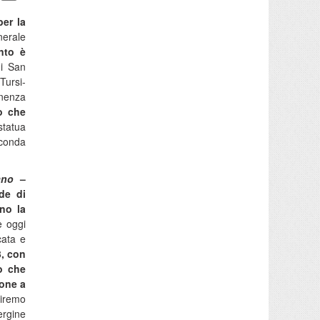
per la
nerale
nto è
di San
Tursi-
enenza
o che
statua
econda
ano
–
de di
ano la
e oggi
cata e
, con
o che
ione a
iremo
ergine