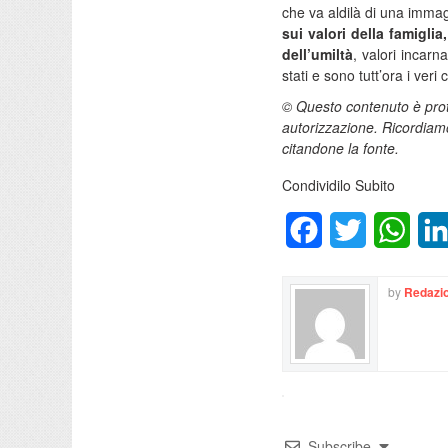
che va aldilà di una imma
sui valori della famiglia
dell’umiltà
, valori incar
stati e sono tutt’ora i ver
© Questo contenuto è prote
autorizzazione. Ricordiamo
citandone la fonte.
Condividilo Subito
Facebook
Twitter
What
by
Redazio
Subscribe