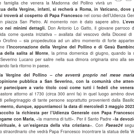
de famiglia che venera la Madonna del Pollino vivrà un
ua della Vergine, infatti, si recherà a Roma, in Vaticano, dove 
 si troverà al cospetto di Papa Francesco
nel corso dell’Udienza Ge
 in piazza San Pietro. Al momento non è dato sapere altro.
L’eve
to nei minimi dettagli.
Don Antonio Lo Gatto, il giovane parroco 
ida come questa iniziativa – avallata dal vescovo della Diocesi di 
 Orofino – sia propedeutica ad un altro momento di forte appart
come
l’Incoronazione della Vergine del Pollino e di Gesù Bambin
a della salita al Monte
, la prima domenica di giugno, quando la 
 Severino Lucano per salire nella sua dimora originaria sino alla s
ndo farà ritorno in paese.
la Vergine del Pollino –
che avverrà proprio nel mese mari
 opinione pubblica a San Severino, con la comunità che atten
r partecipare a vario titolo così come tutti i fedeli che vener
store attorno al 1730 (circa 300 anni fa) in quel luogo amèno dov
i pellegrinaggio di tante persone soprattutto provenienti dalla Basili
mento, dunque, appuntiamoci la data di mercoledì 3 maggio 2023
ccolto la richiesta per l’Udienza Generale con Papa Francesc
egame con Maria,
«la mamma di tutti». Per il Santo Padre «
la devoz
rituale, è un’esigenza della vita cristiana
». Con
Paese24
segu
to straordinario che vedrà Papa Francesco incontrare la statua della V