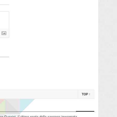
TOP
↑
o Guccini. L’ultimo poeta della canzone impegnata