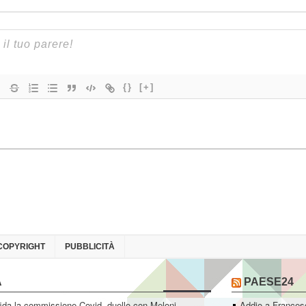
{}
[+]
COPYRIGHT
PUBBLICITÀ
A
PAESE24
ida la commissione Covid, duello con Meloni
Addio a Francesc