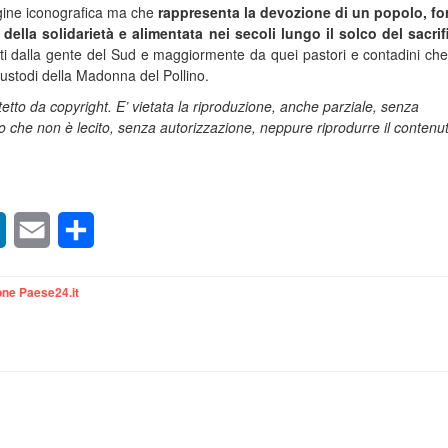
gine iconografica ma che
rappresenta la devozione di un popolo, fo
, della solidarietà e alimentata nei secoli lungo il solco del sacrif
nati dalla gente del Sud e maggiormente da quei pastori e contadini ch
i custodi della Madonna del Pollino.
tto da copyright. E’ vietata la riproduzione, anche parziale, senza
 che non è lecito, senza autorizzazione, neppure riprodurre il contenu
sApp
LinkedIn
Email
Condividi
ne Paese24.it