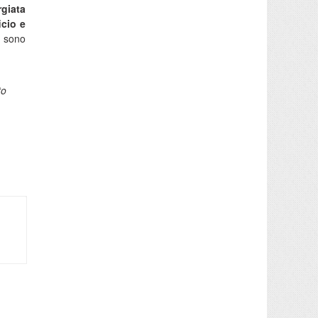
rgiata
icio e
e sono
to