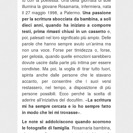
tu con la poetessa. Una bella giornata di sole
illumina la giovane Rosamaria, infermiera, nata
il 27 maggio 1998, a Palermo.
Una passione
per la scrittura sbocciata da bambina, a soli
dieci anni, quando ha iniziato a comporre
testi, prima rimasti chiusi in un cassetto
e,
poi, palesati nel loro significato più ampio. Delle
parole che hanno sempre avuto un’anima ma
non una voce. Forse per timidezza o, forse,
per gelosia, quando quelle emozioni sarebbero
dovute uscire dalla parte più intima per essere
condivise. Ma poi, la voglia di tirar tutto fuori,
spinta anche dalle persone che le stavano
accanto, per consentire che i suoi versi
restassero, nel tempo, a disposizione di più
persone possibili. Ecco perché la scelta di
aderire all’iniziativa del docufilm. «
La scrittura
mi ha sempre cercata e io ho sempre fatto
in modo che lei mi trovasse
».
Le note si addolciscono quando scorrono
le fotografie di famiglia
. Rosamaria bambina,