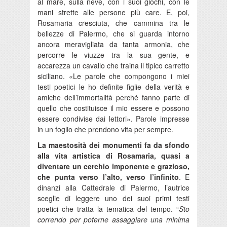
al mare, sulla neve, con i suoi giochi, con le
mani strette alle persone più care. E, poi,
Rosamaria cresciuta, che cammina tra le
bellezze di Palermo, che si guarda intorno
ancora meravigliata da tanta armonia, che
percorre le viuzze tra la sua gente, e
accarezza un cavallo che traina il tipico carretto
siciliano. «Le parole che compongono i miei
testi poetici le ho definite figlie della verità e
amiche dell’immortalità perché fanno parte di
quello che costituisce il mio essere e possono
essere condivise dai lettori». Parole impresse
in un foglio che prendono vita per sempre.
La maestosità dei monumenti fa da sfondo
alla vita artistica di Rosamaria, quasi a
diventare un cerchio imponente e grazioso,
che punta verso l’alto, verso l’infinito
. E
dinanzi alla Cattedrale di Palermo, l’autrice
sceglie di leggere uno dei suoi primi testi
poetici che tratta la tematica del tempo. “
Sto
correndo per poterne assaggiare una minima