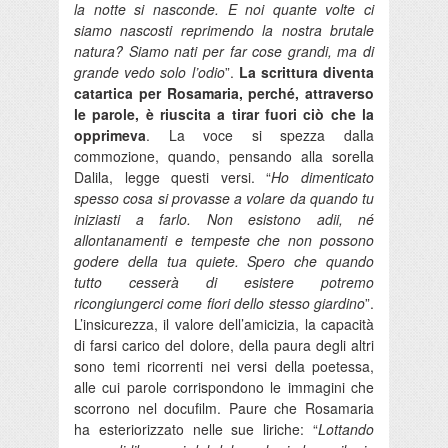
la notte si nasconde. E noi quante volte ci
siamo nascosti reprimendo la nostra brutale
natura? Siamo nati per far cose grandi, ma di
grande vedo solo l’odio
”.
La scrittura diventa
catartica per Rosamaria, perché, attraverso
le parole, è riuscita a tirar fuori ciò che la
opprimeva
. La voce si spezza dalla
commozione, quando, pensando alla sorella
Dalila, legge questi versi. “
Ho dimenticato
spesso cosa si provasse a volare da quando tu
iniziasti a farlo. Non esistono adii, né
allontanamenti e tempeste che non possono
godere della tua quiete. Spero che quando
tutto cesserà di esistere potremo
ricongiungerci come fiori dello stesso giardino
”.
L’insicurezza, il valore dell’amicizia, la capacità
di farsi carico del dolore, della paura degli altri
sono temi ricorrenti nei versi della poetessa,
alle cui parole corrispondono le immagini che
scorrono nel docufilm. Paure che Rosamaria
ha esteriorizzato nelle sue liriche: “
Lottando