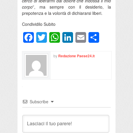
cerco di liberarmi dal dolore che indossa il mio
corpo
”, ma sempre con il desiderio, la
prepotenza e la volontà di dichiararsi liberi.
Condividilo Subito
Facebook
Twitter
WhatsApp
LinkedIn
Email
Condividi
by
Redazione Paese24.it
Subscribe