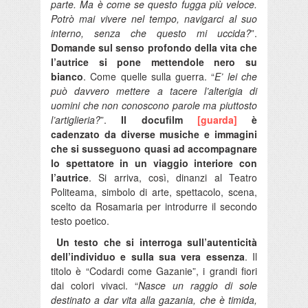
parte. Ma è come se questo fugga più veloce.
Potrò mai vivere nel tempo, navigarci al suo
interno, senza che questo mi uccida?
”.
Domande sul senso profondo della vita che
l’autrice si pone mettendole nero su
bianco
. Come quelle sulla guerra. “
E’ lei che
può davvero mettere a tacere l’alterigia di
uomini che non conoscono parole ma piuttosto
l’artiglieria?
”.
Il docufilm
[guarda]
è
cadenzato da diverse musiche e immagini
che si susseguono quasi ad accompagnare
lo spettatore in un viaggio interiore con
l’autrice
. Si arriva, così, dinanzi al Teatro
Politeama, simbolo di arte, spettacolo, scena,
scelto da Rosamaria per introdurre il secondo
testo poetico.
Un testo che si interroga sull’autenticità
dell’individuo e sulla sua vera essenza
. Il
titolo è “Codardi come Gazanie”, i grandi fiori
dai colori vivaci. “
Nasce un raggio di sole
destinato a dar vita alla gazania, che è timida,