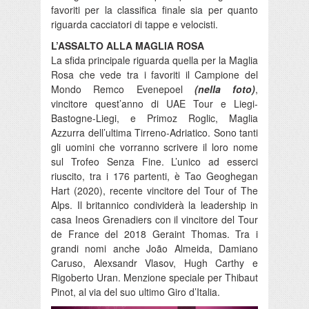
favoriti per la classifica finale sia per quanto
riguarda cacciatori di tappe e velocisti.
L’ASSALTO ALLA MAGLIA ROSA
La sfida principale riguarda quella per la Maglia
Rosa che vede tra i favoriti il Campione del
Mondo Remco Evenepoel
(nella foto)
,
vincitore quest’anno di UAE Tour e Liegi-
Bastogne-Liegi, e Primoz Roglic, Maglia
Azzurra dell’ultima Tirreno-Adriatico. Sono tanti
gli uomini che vorranno scrivere il loro nome
sul Trofeo Senza Fine. L’unico ad esserci
riuscito, tra i 176 partenti, è Tao Geoghegan
Hart (2020), recente vincitore del Tour of The
Alps. Il britannico condividerà la leadership in
casa Ineos Grenadiers con il vincitore del Tour
de France del 2018 Geraint Thomas. Tra i
grandi nomi anche João Almeida, Damiano
Caruso, Alexsandr Vlasov, Hugh Carthy e
Rigoberto Uran. Menzione speciale per Thibaut
Pinot, al via del suo ultimo Giro d’Italia.