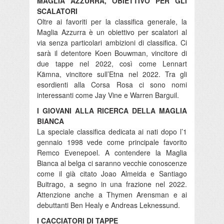
MAGLIA AZZURRA, OBIETTIVO PER GLI
SCALATORI
Oltre ai favoriti per la classifica generale, la
Maglia Azzurra è un obiettivo per scalatori al
via senza particolari ambizioni di classifica. Ci
sarà il detentore Koen Bouwman, vincitore di
due tappe nel 2022, così come Lennart
Kämna, vincitore sull’Etna nel 2022. Tra gli
esordienti alla Corsa Rosa ci sono nomi
interessanti come Jay Vine e Warren Barguil.
I GIOVANI ALLA RICERCA DELLA MAGLIA
BIANCA
La speciale classifica dedicata ai nati dopo l’1
gennaio 1998 vede come principale favorito
Remco Evenepoel. A contendere la Maglia
Bianca al belga ci saranno vecchie conoscenze
come il già citato Joao Almeida e Santiago
Buitrago, a segno in una frazione nel 2022.
Attenzione anche a Thymen Arensman e ai
debuttanti Ben Healy e Andreas Leknessund.
I CACCIATORI DI TAPPE