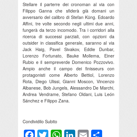
Stellare il parterre dei cronoman al via con
Filippo Ganna che sfiderà già domani un
avversario del calibro di Stefan Küng. Edoardo
Affini, tre volte secondo negli ultimi due anni,
fungerà da terzo incomodo. Tra i corridori alla
ricerca di successi parziali, con opzioni da
outsider in classifica generale, saranno al via
Jack Haig, Pavel Sivakov, Eddie Dunbar,
Lorenzo Fortunato, Bauke Mollema, Einer
Rubio e il sempreverde Domenico Pozzovivo.
Ampio anche il campo dei finisseurs con
protagonisti come Alberto Bettiol, Lorenzo
Rota, Diego Ulissi, Gianni Moscon, Vincenzo
Albanese, Bob Jungels, Alessandro De Marchi,
Andrea Vendrame, Stefano Oldani, Luis León
Sánchez e Filippo Zana.
Condividilo Subito
Facebook
Twitter
WhatsApp
LinkedIn
Email
Condividi