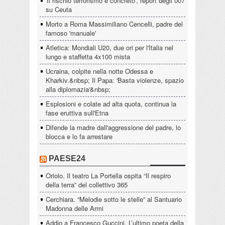
'Il rischio terrorismo è concreto', report degli 007
su Ceuta
Morto a Roma Massimiliano Cencelli, padre del
famoso 'manuale'
Atletica: Mondiali U20, due ori per l'Italia nel
lungo e staffetta 4x100 mista
Ucraina, colpite nella notte Odessa e
Kharkiv.&nbsp; Il Papa: 'Basta violenze, spazio
alla diplomazia'&nbsp;
Esplosioni e colate ad alta quota, continua la
fase eruttiva sull'Etna
Difende la madre dall'aggressione del padre, lo
blocca e lo fa arrestare
PAESE24
Oriolo. Il teatro La Portella ospita “Il respiro
della terra” del collettivo 365
Cerchiara. “Melodie sotto le stelle” al Santuario
Madonna delle Armi
Addio a Francesco Guccini. L’ultimo poeta della