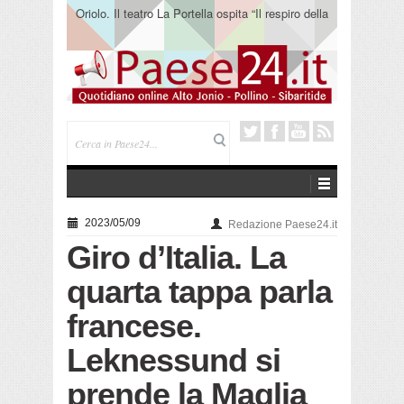
Oriolo. Il teatro La Portella ospita “Il respiro della
terra” del collettivo 365
2023/05/09
Redazione Paese24.it
Giro d’Italia. La
quarta tappa parla
francese.
Leknessund si
prende la Maglia