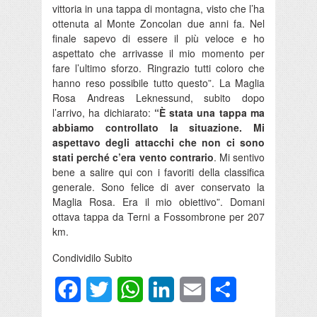
vittoria in una tappa di montagna, visto che l’ha
ottenuta al Monte Zoncolan due anni fa. Nel
finale sapevo di essere il più veloce e ho
aspettato che arrivasse il mio momento per
fare l’ultimo sforzo. Ringrazio tutti coloro che
hanno reso possibile tutto questo”. La Maglia
Rosa Andreas Leknessund, subito dopo
l’arrivo, ha dichiarato:
“È stata una tappa ma
abbiamo controllato la situazione. Mi
aspettavo degli attacchi che non ci sono
stati perché c’era vento contrario
. Mi sentivo
bene a salire qui con i favoriti della classifica
generale. Sono felice di aver conservato la
Maglia Rosa. Era il mio obiettivo”. Domani
ottava tappa da Terni a Fossombrone per 207
km.
Condividilo Subito
Facebook
Twitter
WhatsApp
LinkedIn
Email
Condividi