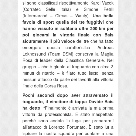
si sono classificati rispettivamente Karel Vacek
(Corratec Selle Italia) e Simone Petilli
(Intermarché – Circus – Wanty).
Una bella
favola di sport quella dei tre fuggitivi che
hanno vissuto in solitaria oltre 200 km per
poi giocarsi la vittoria finale con Bais
sicuramente il più veloce
dei tre che ha fatto
emergere questa caratteristica- Andreas
Leknessund (Team DSM) conserva la Maglia
Rosa di leader della Classifica Generale. Nel
gruppo – che è giunto al traguardo con circa 3
minuti di ritardo – è filato tutto liscio, senza
nessun attacco da parte dei favoriti alla vittoria
finale della Corsa Rosa.
Pochi secondi dopo aver attraversato il
traguardo, il vincitore di tappa Davide Bais
ha detto
: “Finalmente è arrivata la mia prima
vittoria da professionista. È stato inaspettato
perché sono andato in fuga per prepararmi
all’attacco di Lorenzo Fortunato. È stato lui a
ispirare la nostra squadra per puntare a una