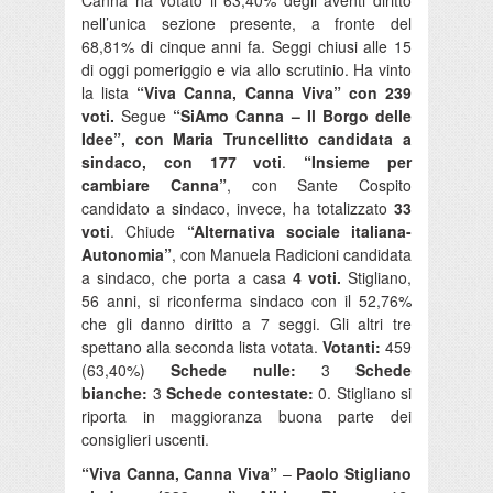
nell’unica sezione presente, a fronte del
68,81% di cinque anni fa. Seggi chiusi alle 15
di oggi pomeriggio e via allo scrutinio. Ha vinto
la lista
“Viva Canna, Canna Viva” con 239
voti.
Segue
“SiAmo Canna – Il Borgo delle
Idee”, con Maria Truncellitto candidata a
sindaco, con 177 voti
.
“Insieme per
cambiare Canna”
, con Sante Cospito
candidato a sindaco, invece, ha totalizzato
33
voti
. Chiude
“Alternativa sociale italiana-
Autonomia”
, con Manuela Radicioni candidata
a sindaco, che porta a casa
4 voti.
Stigliano,
56 anni, si riconferma sindaco con il 52,76%
che gli danno diritto a 7 seggi. Gli altri tre
spettano alla seconda lista votata.
Votanti:
459
(63,40%)
Schede nulle:
3
Schede
bianche:
3
Schede contestate:
0. Stigliano si
riporta in maggioranza buona parte dei
consiglieri uscenti.
“Viva Canna, Canna Viva”
–
Paolo Stigliano