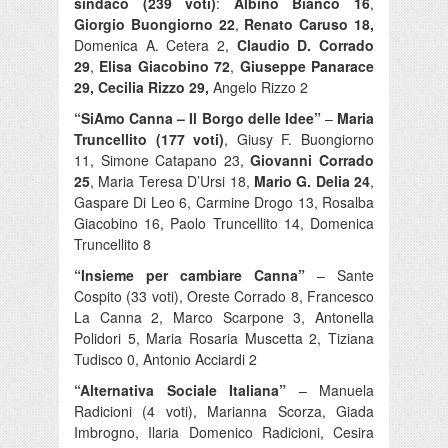
sindaco (239 voti)
:
Albino Bianco 16
,
Giorgio Buongiorno 22
,
Renato Caruso 18,
Domenica A. Cetera 2,
Claudio D. Corrado
29
,
Elisa Giacobino 72
,
Giuseppe Panarace
29, Cecilia Rizzo 29,
Angelo Rizzo 2
“SiAmo Canna – Il Borgo delle Idee”
–
Maria
Truncellito (177 voti)
, Giusy F. Buongiorno
11, Simone Catapano 23,
Giovanni Corrado
25
, Maria Teresa D’Ursi 18,
Mario G. Delia 24
,
Gaspare Di Leo 6, Carmine Drogo 13, Rosalba
Giacobino 16, Paolo Truncellito 14, Domenica
Truncellito 8
“Insieme per cambiare Canna”
– Sante
Cospito (33 voti), Oreste Corrado 8, Francesco
La Canna 2, Marco Scarpone 3, Antonella
Polidori 5, Maria Rosaria Muscetta 2, Tiziana
Tudisco 0, Antonio Acciardi 2
“Alternativa Sociale Italiana”
– Manuela
Radicioni (4 voti), Marianna Scorza, Giada
Imbrogno, Ilaria Domenico Radicioni, Cesira