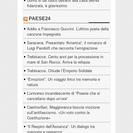
Uomo si dà fuoco davanti alla casa dell'ex
fidanzata, è gravissimo
PAESE24
Addio a Francesco Guccini. L’ultimo poeta della
canzone impegnata
Saracena. Presentato “America”, il romanzo di
Luigi Pandolfi che racconta l’emigrazione
Trebisacce. Cento anni per la processione in
mare di San Rocco. Arriva la reliquia
Trebisacce. Chiude l’Emporio Solidale
“Emozioni”. Un viaggio lirico tra memoria e
natura
L’universo incandescente di “Poesie che si
cancellano dopo un’ora”
Castrovillari, Maggioranza boccia mozione
sull’antifascismo. «Un voto contro la
Costituzione»
“Il Respiro dell’Assenza”. Un dialogo tra
memoria e presenza