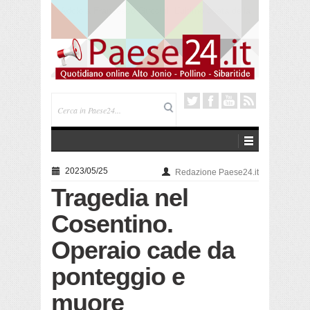
Saracena. Presentato “America”, il romanzo di Luigi
Pandolfi che racconta l’emigrazione
2023/05/25
Redazione Paese24.it
Tragedia nel
Cosentino.
Operaio cade da
ponteggio e
muore