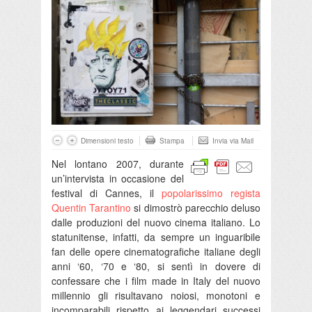
Dimensioni testo
Stampa
Invia via Mail
Nel lontano 2007, durante
un’intervista in occasione del
festival di Cannes, il
popolarissimo regista
Quentin Tarantino
si dimostrò parecchio deluso
dalle produzioni del nuovo cinema italiano. Lo
statunitense, infatti, da sempre un inguaribile
fan delle opere cinematografiche italiane degli
anni ‘60, ‘70 e ‘80, si sentì in dovere di
confessare che i film made in Italy del nuovo
millennio gli risultavano noiosi, monotoni e
incomparabili rispetto ai leggendari successi