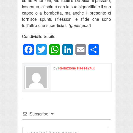
come Antonioni, Monicelli e De Sica. Il passato,
insomma, ci saluta con la sua signorilità e il suo
cappello a bombetta, ma anche il presente ci
fornisce spunti, riflessioni e sfide che sono
tutt’altro che superficiali.
(guest post)
Condividilo Subito
Facebook
Twitter
WhatsApp
LinkedIn
Email
Condividi
by
Redazione Paese24.it
Subscribe