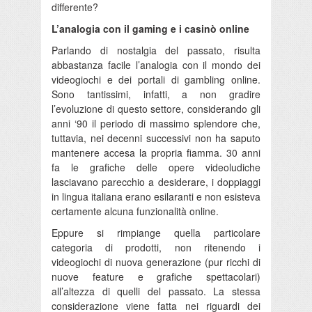
differente?
L’analogia con il gaming e i casinò online
Parlando di nostalgia del passato, risulta
abbastanza facile l’analogia con il mondo dei
videogiochi e dei portali di gambling online.
Sono tantissimi, infatti, a non gradire
l’evoluzione di questo settore, considerando gli
anni ‘90 il periodo di massimo splendore che,
tuttavia, nei decenni successivi non ha saputo
mantenere accesa la propria fiamma. 30 anni
fa le grafiche delle opere videoludiche
lasciavano parecchio a desiderare, i doppiaggi
in lingua italiana erano esilaranti e non esisteva
certamente alcuna funzionalità online.
Eppure si rimpiange quella particolare
categoria di prodotti, non ritenendo i
videogiochi di nuova generazione (pur ricchi di
nuove feature e grafiche spettacolari)
all’altezza di quelli del passato. La stessa
considerazione viene fatta nei riguardi dei