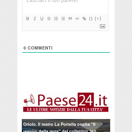
{}
[+]
0
COMMENTI
Oriolo. Il teatro La Portella ospita "Il
respiro della terra" del collettivo 365