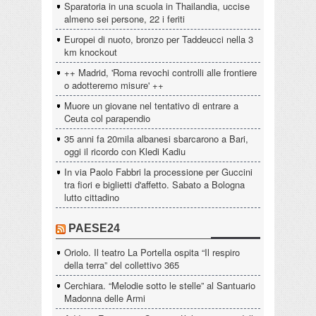
Sparatoria in una scuola in Thailandia, uccise
almeno sei persone, 22 i feriti
Europei di nuoto, bronzo per Taddeucci nella 3
km knockout
++ Madrid, 'Roma revochi controlli alle frontiere
o adotteremo misure' ++
Muore un giovane nel tentativo di entrare a
Ceuta col parapendio
35 anni fa 20mila albanesi sbarcarono a Bari,
oggi il ricordo con Kledi Kadiu
In via Paolo Fabbri la processione per Guccini
tra fiori e biglietti d'affetto. Sabato a Bologna
lutto cittadino
PAESE24
Oriolo. Il teatro La Portella ospita “Il respiro
della terra” del collettivo 365
Cerchiara. “Melodie sotto le stelle” al Santuario
Madonna delle Armi