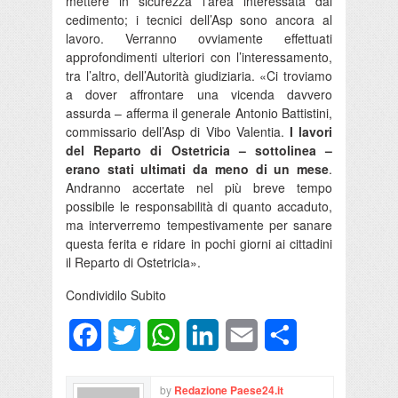
mettere in sicurezza l’area interessata dal
cedimento; i tecnici dell’Asp sono ancora al
lavoro. Verranno ovviamente effettuati
approfondimenti ulteriori con l’interessamento,
tra l’altro, dell’Autorità giudiziaria. «Ci troviamo
a dover affrontare una vicenda davvero
assurda – afferma il generale Antonio Battistini,
commissario dell’Asp di Vibo Valentia.
I lavori
del Reparto di Ostetricia – sottolinea –
erano stati ultimati da meno di un mese
.
Andranno accertate nel più breve tempo
possibile le responsabilità di quanto accaduto,
ma interverremo tempestivamente per sanare
questa ferita e ridare in pochi giorni ai cittadini
il Reparto di Ostetricia».
Condividilo Subito
Facebook
Twitter
WhatsApp
LinkedIn
Email
Condividi
by
Redazione Paese24.it