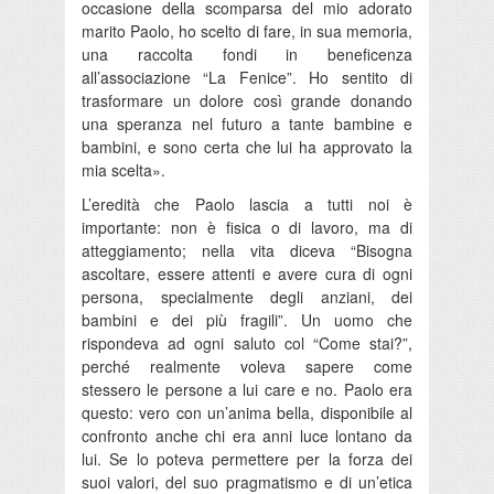
occasione della scomparsa del mio adorato
marito Paolo, ho scelto di fare, in sua memoria,
una raccolta fondi in beneficenza
all’associazione “La Fenice”. Ho sentito di
trasformare un dolore così grande donando
una speranza nel futuro a tante bambine e
bambini, e sono certa che lui ha approvato la
mia scelta».
L’eredità che Paolo lascia a tutti noi è
importante: non è fisica o di lavoro, ma di
atteggiamento; nella vita diceva “Bisogna
ascoltare, essere attenti e avere cura di ogni
persona, specialmente degli anziani, dei
bambini e dei più fragili”. Un uomo che
rispondeva ad ogni saluto col “Come stai?”,
perché realmente voleva sapere come
stessero le persone a lui care e no. Paolo era
questo: vero con un’anima bella, disponibile al
confronto anche chi era anni luce lontano da
lui. Se lo poteva permettere per la forza dei
suoi valori, del suo pragmatismo e di un’etica