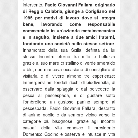
intervento.
Paolo Giovanni Fallara, originario
di Reggio Calabria, giunge a Corigliano nel
1985 per motivi di lavoro dove si integra
bene, lavorando come responsabile
commerciale in un’azienda metalmeccanica
e in seguito, insieme a due amici fraterni,
fondando una società nello stesso settore
.
Innamorato della sua Scilla, definita da lui
stesso incontro eterno tra mito e bellezza
grazie al suo mare cristallino di verde smeraldo
e blu, non mancava occasione di consigliare di
visitarla e di vivere almeno tre esperienze:
immergersi nei fondali ricchi di biodiversità, di
osservare dalla spiaggia o dal belvedere la
pesca al pescespada, e di gustare sotto
l’ombrellone un gustoso panino sempre al
pescespada. Paolo Giovanni Fallara, descritto
di animo nobile e da sempre vicino verso le
categorie più bisognose, grazie agli incontri
casuali della vita conosce il presidente
Domenico Godino e osserva e intuisce in vita