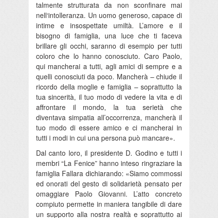
talmente strutturata da non sconfinare mai
nell‘intolleranza. Un uomo generoso, capace di
intime e insospettate umiltà. L’amore e il
bisogno di famiglia, una luce che ti faceva
brillare gli occhi, saranno di esempio per tutti
coloro che lo hanno conosciuto. Caro Paolo,
qui mancherai a tutti, agli amici di sempre e a
quelli conosciuti da poco. Mancherà – chiude il
ricordo della moglie e famiglia – soprattutto la
tua sincerità, il tuo modo di vedere la vita e di
affrontare il mondo, la tua serietà che
diventava simpatia all’occorrenza, mancherà il
tuo modo di essere amico e ci mancherai in
tutti i modi in cui una persona può mancare».
Dal canto loro, il presidente D. Godino e tutti i
membri “La Fenice” hanno inteso ringraziare la
famiglia Fallara dichiarando: «Siamo commossi
ed onorati del gesto di solidarietà pensato per
omaggiare Paolo Giovanni. L’atto concreto
compiuto permette in maniera tangibile di dare
un supporto alla nostra realtà e soprattutto ai