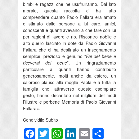
bimbi e ragazzi che ne usufruiranno. Dal lato
morale, questa raccolta ci ha fatto
comprendere quanto Paolo Fallara era amato
e stimato dalle persone a lui care, amici,
conoscenti e quanti avevano a che fare con lui
per ragioni di lavoro e no. Riscontro nobile e
alto quello lasciato in dote da Paolo Giovanni
Fallara che ci ha destinato un insegnamento
semplice, prezioso e genuino “
Fai del bene e
riceverai del bene
”. Un ringraziamento
particolare a quanti hanno contribuito
generosamente, molti anche dall’estero, un
caloroso plauso alla moglie Paola e a tutta la
famiglia che, attraverso questo esemplare
gesto, hanno decantato nel migliore dei modi
l’illustre e perbene Memoria di Paolo Giovanni
Fallara».
Condividilo Subito
Facebook
Twitter
WhatsApp
LinkedIn
Email
Condividi