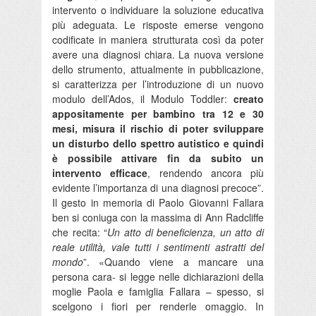
intervento o individuare la soluzione educativa
più adeguata. Le risposte emerse vengono
codificate in maniera strutturata così da poter
avere una diagnosi chiara. La nuova versione
dello strumento, attualmente in pubblicazione,
si caratterizza per l’introduzione di un nuovo
modulo dell’Ados, il Modulo Toddler:
creato
appositamente per bambino tra 12 e 30
mesi, misura il rischio di poter sviluppare
un disturbo dello spettro autistico e quindi
è possibile attivare fin da subito un
intervento efficace
, rendendo ancora più
evidente l’importanza di una diagnosi precoce”.
Il gesto in memoria di Paolo Giovanni Fallara
ben si coniuga con la massima di Ann Radcliffe
che recita: “
Un atto di beneficienza, un atto di
reale utilità, vale tutti i sentimenti astratti del
mondo
”. «Quando viene a mancare una
persona cara- si legge nelle dichiarazioni della
moglie Paola e famiglia Fallara – spesso, si
scelgono i fiori per renderle omaggio. In