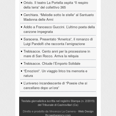
Oriolo. Il teatro La Portella ospita “Il respiro
della terra” del collettivo 365
Cerchiara. “Melodie sotto le stelle” al Santuario
Madonna delle Armi
Addio a Francesco Guccini. L’ultimo poeta della
canzone impegnata
Saracena. Presentato “America”, il romanzo di
Luigi Pandolfi che racconta l’emigrazione
Trebisacce. Cento anni per la processione in
mare di San Rocco. Arriva la reliquia
Trebisacce. Chiude l’Emporio Solidale
“Emozioni”. Un viaggio lirico tra memoria e
natura
L’universo incandescente di “Poesie che si
cancellano dopo un’ora”
Testata giornalistica iscritta nel registro Stampa (n. 2/2015)
del Tribunale di Castrovillari (Cs)
Diretto e prodotto da Vincenzo La Camera
- Web Design
Bcnwebagency.com