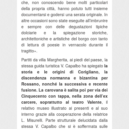
che, non conoscendo bene molti particolari
della propria città, hanno potuto tutti insieme
documentarsi e godersi una serata originale. In
altre occasioni sono state eseguite all’imbrunire
e sempre con delle degustazioni tipiche
dolciarie e la spiegazione storiche,
architettoniche e artistiche del borgo con tanto
di lettura di poesie in vernacolo durante il
tragitto».
Partiti da villa Margherita, ai piedi del paese, la
stessa guida turistica V. Capalbo ha spiegato
la
storia e le origini di Corigliano, la
discendenza normanna e bizantina per
Rossano, nonché la successiva e recente
fusione. La carovana è salita poi per via dei
Cinquecento con tappa, nella zona dell’ex
carcere, soprattutto al teatro Valente
, il
relativo museo illustrato ai presenti e al suo
interno grazie alla cooperazione della relatrice
L. Misurelli. Parte strutturale delucidata dalla
stessa V. Capalbo che si è soffermata sulle