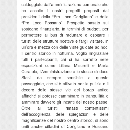
caldeggiato dall’amministrazione comunale che
ha accolto i nostri progetti proposti dai
presidenti della “Pro Loco Corigliano” e della
“Pro Loco Rossano”. Prospetto basato sul
sostegno finanziario, in termini di budget, per
permettere ai bus di radunare e ospitare i
turisti delle strutture ricettive e fargli visitare, in
un’ora e mezza con delle visite guidate ad hoc,
il centro storico in notturna. Voglio ringraziare
tutti i partecipanti, chi ci ha sorretto nelle
esposizioni come Liliana Misurelli e Maria
Curatolo, l’Amministrazione e lo stesso sindaco
Stasi, da sempre sensibile a queste
passeggiate, che si è attivato per la pulizia e il
decoro delle stesse vie del borgo antico
affinché si potesse camminare in tranquillità e
ammirare davvero gli incanti del nostro paese.
Oltre ai turisti, rimasti contentissimi
dell’accoglienza, delle spiegazioni e delle
magnificenze del nostro centro storico, si sono
uniti anche cittadini di Corigliano e Rossano