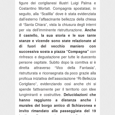
figure dei coriglianesi illustri Luigi Palma e
Costantino Mortati. Compagnia spostatasi, in
seguito, alla “Scalilla” dove è stata evidenziata
dall’esterno l’affascinante bellezza della chiesa
di “Santa Chiara”, vista la chiusura degli interni
per via dell’imminente ristrutturazione.
Anche
il castello, la sua storia e le sue tante
stanze e vicende sono state relazionate al
di fuori del vecchio maniero con
successiva sosta a piazza “Compagna”
con
rinfresco e degustazione per tutte le duecento
persone ospitate. Subito dopo la comitiva si è
diretta attraverso “Vico della Fantasia”,
ristrutturata e riconsegnata da poco grazie alla
proficua iniziativa dell’associazione “Ri-Bellezza
Corigliano”, evidenziando così anche chi si
spende fattivamente per il territorio con idee
lungimiranti e costruttive.
Delucidazioni che
hanno raggiunto a distanza anche i
murales del borgo antico di Schiavonea e
invito rimandato alla passeggiata del 19