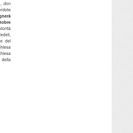
o, don
erdote
egnerà
ttobre
utorità
fedeli,
le del
Chiesa
Chiesa
 della