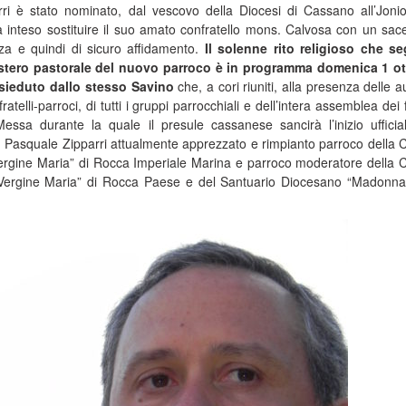
ri è stato nominato, dal vescovo della Diocesi di Cassano all’Joni
inteso sostituire il suo amato confratello mons. Calvosa con un sac
nza e quindi di sicuro affidamento.
Il solenne rito religioso che s
inistero pastorale del nuovo parroco è in programma domenica 1 o
esieduto dallo stesso Savino
che, a cori riuniti, alla presenza delle a
atelli-parroci, di tutti i gruppi parrocchiali e dell’intera assemblea dei 
essa durante la quale il presule cassanese sancirà l’inizio ufficia
n Pasquale Zipparri attualmente apprezzato e rimpianto parroco della 
Vergine Maria” di Rocca Imperiale Marina e parroco moderatore della 
Vergine Maria” di Rocca Paese e del Santuario Diocesano “Madonna