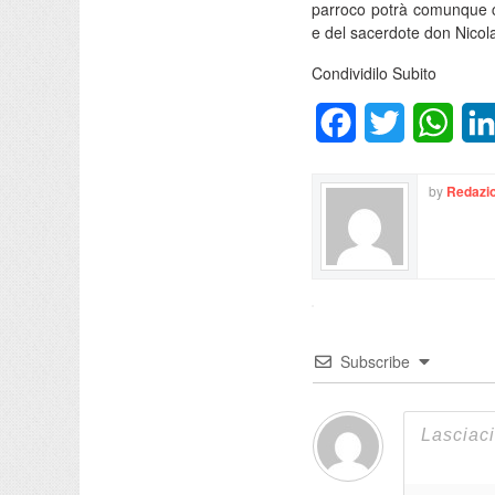
parroco potrà comunque c
e del sacerdote don Nicola
Condividilo Subito
Facebook
Twitter
What
by
Redazio
Subscribe