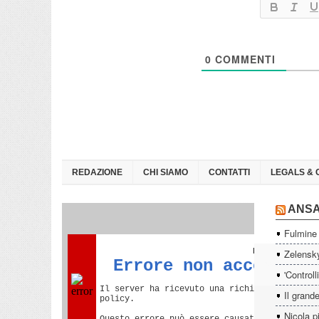
0
COMMENTI
REDAZIONE
CHI SIAMO
CONTATTI
LEGALS & 
ANS
Fulmine 
Zelensky
'Controll
Il grande
Nicola p