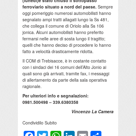
(lunedì)è stato chiuso il sottopasso
ferroviario situato a nord del paese.
Sempre
oggi pomeriggio numerosi automobilisti hanno
segnalato ampi tratti allagati lungo la Ss 481,
che collega il comune di Oriolo alla Ss 106
jonica. Alcuni automobilisti hanno preferito
fermarsi nelle aree di sosta lungo il tragitto;
quelli che hanno deciso di procedere lo hanno
fatto a velocità drasticamente ridotta.
Il COM di Trebisacce, è in costante contatto
con i sindaci dei 16 comuni dell’Alto Jonio ai
quali sono già arrivati, tramite fax, i messaggi
di allertamento da parte della sala operativa
ragionale.
Per ulteriori info e segnalazioni:
0981.500498 – 339.6380358
Vincenzo La Camera
Condividilo Subito