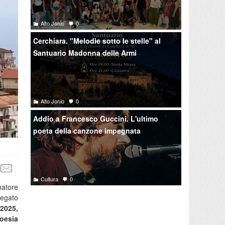
Alto Jonio
0
Cerchiara. "Melodie sotto le stelle" al
Santuario Madonna delle Armi
Alto Jonio
0
Addio a Francesco Guccini. L'ultimo
poeta della canzone impegnata
Cultura
0
matore
legato
 2025,
Poesia