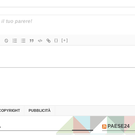
{}
[+]
COPYRIGHT
PUBBLICITÀ
A
PAESE24