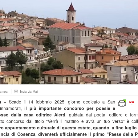
tampa
Invia via Mail
a –
Scade il 14 febbraio 2025, giorno dedicato a San
 innamorati,
il più importante concorso per poesie e
so dalla casa editrice Aletti
, guidata dal poeta, editore e for
tto concorso dal titolo “Verrà il mattino e avrà un tuo verso” è col
o appuntamento culturale di questa estate, quando, a fine luglio
ncia di Cosenza, diventerà ufficialmente il primo “Paese della 