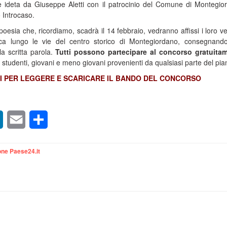
e ideta da Giuseppe Aletti con il patrocinio del Comune di Montegio
 Introcaso.
 poesia che, ricordiamo, scadrà il 14 febbraio, vedranno affissi i loro ve
ica lungo le vie del centro storico di Montegiordano, consegnand
lla scritta parola.
Tutti possono partecipare al concorso gratuita
, studenti, giovani e meno giovani provenienti da qualsiasi parte del pia
I PER LEGGERE E SCARICARE IL BANDO DEL CONCORSO
sApp
LinkedIn
Email
Condividi
ne Paese24.it