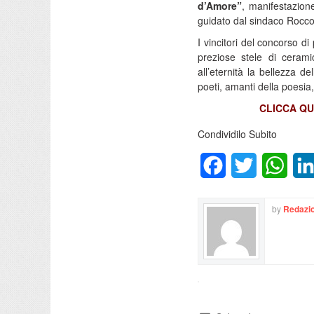
d’Amore”
, manifestazion
guidato dal sindaco Rocco
I vincitori del concorso di
preziose stele di ceram
all’eternità la bellezza de
poeti, amanti della poesia
CLICCA QU
Condividilo Subito
Facebook
Twitter
What
by
Redazio