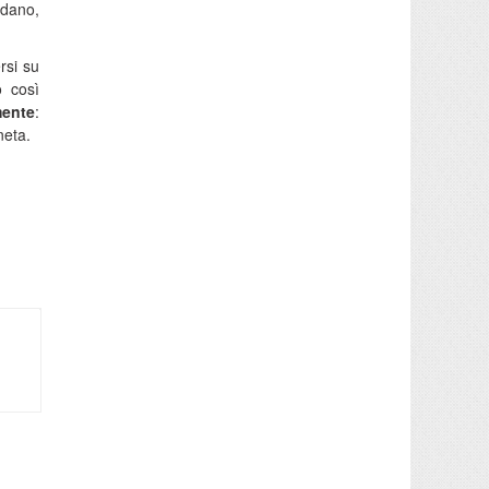
rdano,
rsi su
o così
mente
:
neta.