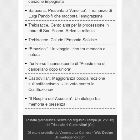
canzone impegnata
Saracena. Presentato “America”, il romanzo di
Luigi Pandolfi che racconta l’emigrazione
Trebisacce. Cento anni per la processione in
mare di San Rocco. Arriva la reliquia
Trebisacce. Chiude l’Emporio Solidale
“Emozioni”. Un viaggio lirico tra memoria e
natura
L’universo incandescente di “Poesie che si
cancellano dopo un’ora”
Castrovillari, Maggioranza boccia mozione
sull’antifascismo. «Un voto contro la
Costituzione»
“Il Respiro dell’Assenza”. Un dialogo tra
memoria e presenza
Testata giornalistica iscritta nel registro Stampa (n. 2/2015)
del Tribunale di Castrovillari (Cs)
Diretto e prodotto da Vincenzo La Camera
- Web Design
Bcnwebagency.com