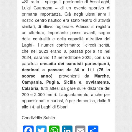
«Si tratta – spiega il presidente di AssoLaghi,
Luigi Guaragna – di un evento sportivo di
primaria importanza. Già negli ultimi anni il
nostro centro nautico era stato teatro di attività
similari, di rilievo regionale. Adesso si registra
un ulteriore, importante passo avanti, segno
della centralità e della capacità attrattiva dei
Laghi». I numeri confermano: i circoli iscritti,
che nel 2023 erano 8, passati poi a 10 nel
2024, saranno 12 nell’edizione 2025, con una
parallela
crescita dei canoisti partecipanti,
destinati a passare da 36 a 111 (75 lo
scorso anno)
, provenienti da
Marche,
Campania, Puglia, Sicilia e, ovviamente,
Calabria,
tutti attesi da gare sulle distanze dei
200 e 2.000 metri. L’appuntamento, anche per
appassionati e curiosi, è per domenica, dalle 9
alle 14, ai Laghi di Sibari.
Condividilo Subito
Facebook
Twitter
WhatsApp
LinkedIn
Email
Condividi