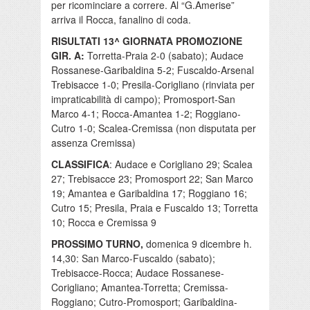
per ricominciare a correre. Al “G.Amerise”
arriva il Rocca, fanalino di coda.
RISULTATI 13^ GIORNATA PROMOZIONE
GIR. A:
Torretta-Praia 2-0 (sabato); Audace
Rossanese-Garibaldina 5-2; Fuscaldo-Arsenal
Trebisacce 1-0; Presila-Corigliano (rinviata per
impraticabilità di campo); Promosport-San
Marco 4-1; Rocca-Amantea 1-2; Roggiano-
Cutro 1-0; Scalea-Cremissa (non disputata per
assenza Cremissa)
CLASSIFICA
: Audace e Corigliano 29; Scalea
27; Trebisacce 23; Promosport 22; San Marco
19; Amantea e Garibaldina 17; Roggiano 16;
Cutro 15; Presila, Praia e Fuscaldo 13; Torretta
10; Rocca e Cremissa 9
PROSSIMO TURNO,
domenica 9 dicembre h.
14,30: San Marco-Fuscaldo (sabato);
Trebisacce-Rocca; Audace Rossanese-
Corigliano; Amantea-Torretta; Cremissa-
Roggiano; Cutro-Promosport; Garibaldina-