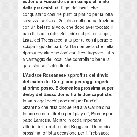
cadono a Fuscaldo su un campo al limite
della praticabilità.
Il gol dei locali, che
conquistano così tre punti di platino per la lotta
salvezza, arriva al 2o’ circa della prima frazione
con un bel tiro al volo, che dopo aver toccato il
palo finisce in rete. Sul finire del primo tempo,
Lista, del Trebisacce, a tu per tu con il portiere
sciupa il gol del pari. Partita non bella che nella
ripresa regala emozioni con il contagocce, tutto
a vantaggio dei locali che controllano bene la
gara sino al fischio finale.
L’Audace Rossanese approfitta del rinvio
del match del Corigliano per raggiungerlo
al primo posto. E domenica prossima super
derby del Basso Jonio tra le due capoliste
.
Intanto oggi pochi problemi per l’undici
bizantino che rifila cinque reti alla Garibaldina.
In uno scontro diretto per i play off, Promosport
batte Lamezia. Mentre in coda importanti
vittorie del Torretta e del Roggiano. Domenica
prossima, ghiotta occasione per il Trebisacce