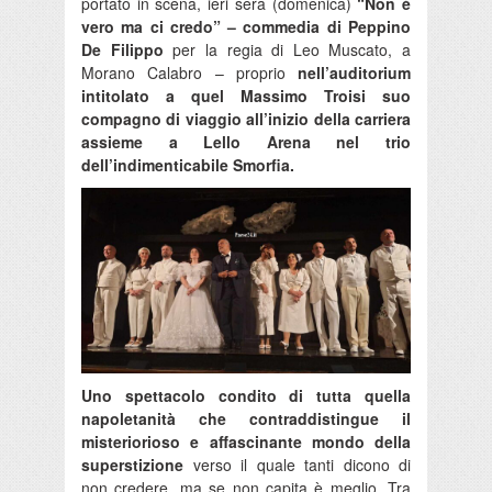
portato in scena, ieri sera (domenica)
“Non è
vero ma ci credo” – commedia di Peppino
De Filippo
per la regia di Leo Muscato, a
Morano Calabro – proprio
nell’auditorium
intitolato a quel Massimo Troisi suo
compagno di viaggio all’inizio della carriera
assieme a Lello Arena nel trio
dell’indimenticabile Smorfia.
Uno spettacolo condito di tutta quella
napoletanità che contraddistingue il
misteriorioso e affascinante mondo della
superstizione
verso il quale tanti dicono di
non credere, ma se non capita è meglio. Tra