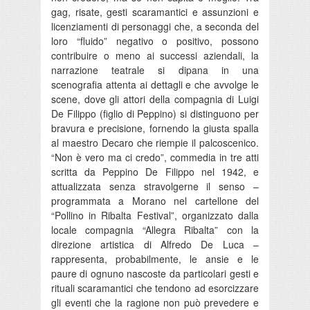
gag, risate, gesti scaramantici e assunzioni e
licenziamenti di personaggi che, a seconda del
loro “fluido” negativo o positivo, possono
contribuire o meno ai successi aziendali, la
narrazione teatrale si dipana in una
scenografia attenta ai dettagli e che avvolge le
scene, dove gli attori della compagnia di Luigi
De Filippo (figlio di Peppino) si distinguono per
bravura e precisione, fornendo la giusta spalla
al maestro Decaro che riempie il palcoscenico.
“Non è vero ma ci credo”, commedia in tre atti
scritta da Peppino De Filippo nel 1942, e
attualizzata senza stravolgerne il senso –
programmata a Morano nel cartellone del
“Pollino in Ribalta Festival”, organizzato dalla
locale compagnia “Allegra Ribalta” con la
direzione artistica di Alfredo De Luca –
rappresenta, probabilmente, le ansie e le
paure di ognuno nascoste da particolari gesti e
rituali scaramantici che tendono ad esorcizzare
gli eventi che la ragione non può prevedere e