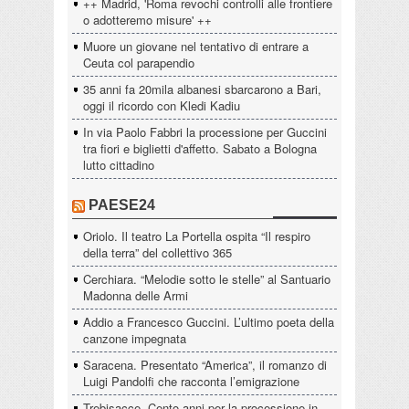
++ Madrid, 'Roma revochi controlli alle frontiere
o adotteremo misure' ++
Muore un giovane nel tentativo di entrare a
Ceuta col parapendio
35 anni fa 20mila albanesi sbarcarono a Bari,
oggi il ricordo con Kledi Kadiu
In via Paolo Fabbri la processione per Guccini
tra fiori e biglietti d'affetto. Sabato a Bologna
lutto cittadino
PAESE24
Oriolo. Il teatro La Portella ospita “Il respiro
della terra” del collettivo 365
Cerchiara. “Melodie sotto le stelle” al Santuario
Madonna delle Armi
Addio a Francesco Guccini. L’ultimo poeta della
canzone impegnata
Saracena. Presentato “America”, il romanzo di
Luigi Pandolfi che racconta l’emigrazione
Trebisacce. Cento anni per la processione in