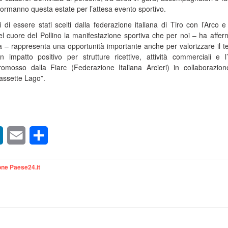
Mormanno questa estate per l’attesa evento sportivo.
i di essere stati scelti dalla federazione italiana di Tiro con l’Arco e
 cuore del Pollino la manifestazione sportiva che per noi – ha afferm
 – rappresenta una opportunità importante anche per valorizzare il t
impatto positivo per strutture ricettive, attività commerciali e l’
omosso dalla Fiarc (Federazione Italiana Arcieri) in collaborazio
iassette Lago”.
sApp
LinkedIn
Email
Condividi
ne Paese24.it