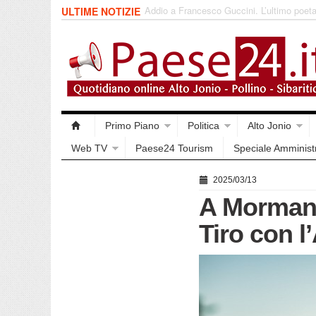
Saracena. Presentato “America”, il romanz
ULTIME NOTIZIE
racconta l’emigrazione
Primo Piano
Politica
Alto Jonio
Web TV
Paese24 Tourism
Speciale Amminist
2025/03/13
A Mormann
Tiro con l