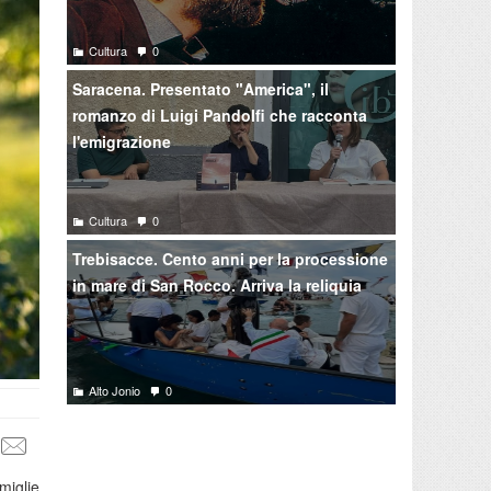
Cultura
0
Saracena. Presentato "America", il
romanzo di Luigi Pandolfi che racconta
l'emigrazione
Cultura
0
Trebisacce. Cento anni per la processione
in mare di San Rocco. Arriva la reliquia
Alto Jonio
0
miglie