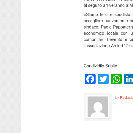
al seguito arriveranno a 
«Siamo felici e soddisfatt
accogliere nuovamente nel
sindaco, Paolo Pappaterra
economico locale con un 
comunità». L’evento è pr
l’associazione Arcieri “Dic
Condividilo Subito
Facebook
Twitter
What
by
Redazio