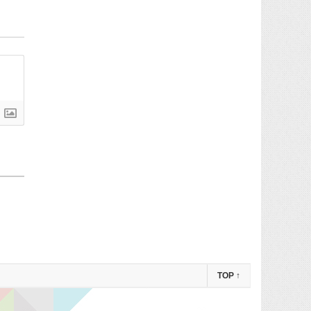
TOP
↑