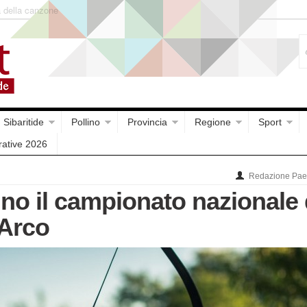
o di Luigi Pandolfi che
Sibaritide
Pollino
Provincia
Regione
Sport
rative 2026
Redazione Paes
o il campionato nazionale 
’Arco