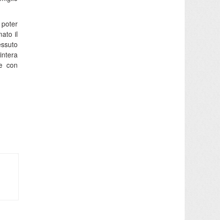
 poter
ato il
essuto
intera
ne con