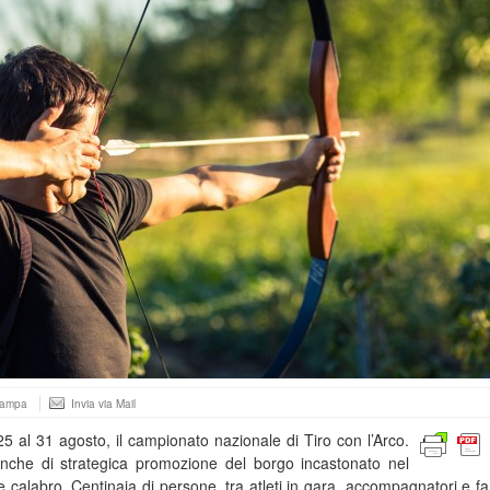
tampa
Invia via Mail
 al 31 agosto, il campionato nazionale di Tiro con l’Arco.
nche di strategica promozione del borgo incastonato nel
e calabro. Centinaia di persone, tra atleti in gara, accompagnatori e fa