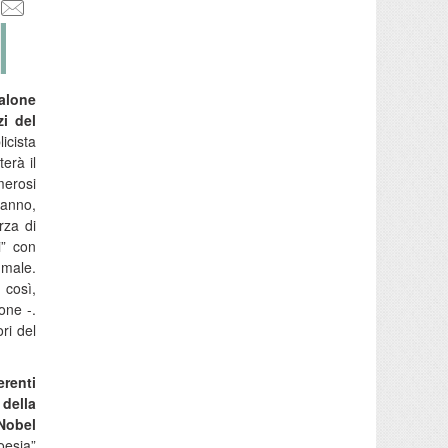
alone
i del
icista
erà il
merosi
tranno,
rza di
i” con
 male.
 così,
one -.
ri del
erenti
 della
 Nobel
oesia”