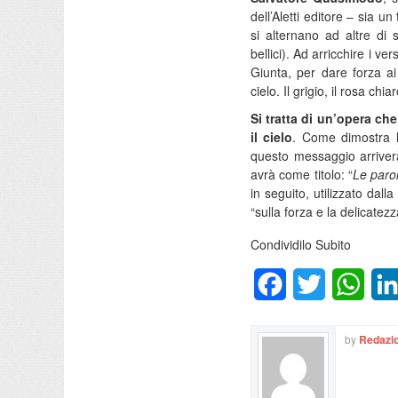
dell’Aletti editore – sia u
si alternano ad altre di s
bellici). Ad arricchire i ve
Giunta, per dare forza ai 
cielo. Il grigio, il rosa chi
Si tratta di un’opera che
il cielo
. Come dimostra l
questo messaggio arriverà
avrà come titolo: “
Le parol
in seguito, utilizzato dall
“sulla forza e la delicatez
Condividilo Subito
Facebook
Twitter
What
by
Redazio