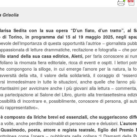
a Grisolia
risa Sedita con la sua opera “D’un fiato, d’un tratto”, al S
ro di Torino, in programma dal 15 al 19 maggio 2025, negli spaz
evole dell’importanza di questa opportunità l’autrice – giornalista pubbl
appassionata di letture drammatiche, recitazione e fotografia – che port
llo stand della sua casa editrice, Aletti,
per farla conoscere ai nu
ollano la rinomata fiera editoriale, ricca di eventi e ospiti. I lettori po
che compongono la silloge, in cui emerge l’amore per la natura, la fo
vversità della vita, il valore della solidarietà, il coraggio di “esserc
rsi immedesimare in tutte le situazioni, anche quelle che fanno più
tantissimi per avvicinare anche i più giovani alla lettura – commenta,
a partecipazione al Salone del Libro, giunto alla trentasettesima edizi
ssibilità di incontrare e, possibilmente, conoscere di persona, gli auto
più rappresentativo».
 è composto da liriche brevi ed essenziali, che suggeriscono diff
 a volte, anche perdite incolmabili di persone care e delusioni.
L’autore
Quasimodo, poeta, attore e regista teatrale, figlio del Premio
sottolinea come l’opera – pubblicata nella collana “I Diamanti della P