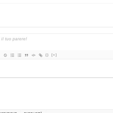
{}
[+]