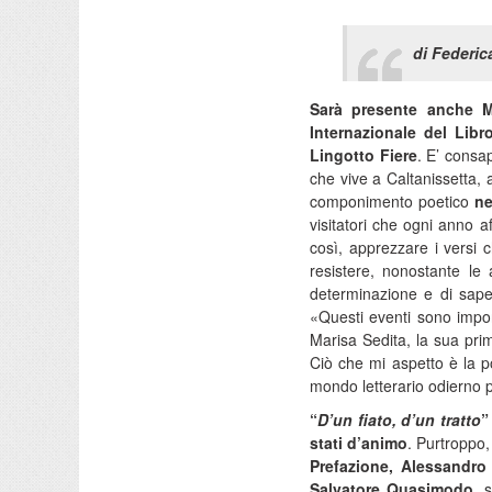
di Federic
Sarà presente anche Ma
Internazionale del Lib
Lingotto Fiere
. E’ consap
che vive a Caltanissetta, 
componimento poetico
ne
visitatori che ogni anno aff
così, apprezzare i versi 
resistere, nonostante le a
determinazione e di sape
«Questi eventi sono impor
Marisa Sedita, la sua prim
Ciò che mi aspetto è la po
mondo letterario odierno 
“
D’un fiato, d’un tratto
”
stati d’animo
. Purtroppo,
Prefazione, Alessandro 
Salvatore Quasimodo
, 