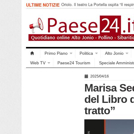
Oriolo. Il teatro La Portella ospita “Il respir
ULTIME NOTIZIE
collettivo 365
Primo Piano
Politica
Alto Jonio
Web TV
Paese24 Tourism
Speciale Amminist
2025/04/16
Marisa Sed
del Libro 
tratto”