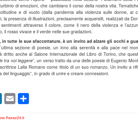
n turbinio di emozioni, che cambiano il corso della nostra vita. Tematiche 
olitudine e di vuoto (dalla pandemia alla violenza sulle donne, ai con
rsi, la presenza di illustrazioni, precisamente acquerelli, realizzati da Do
sentimenti attraverso il colore, come il nero della violenza e l’azzur
aro, il rosso vivace e il verde nelle sue gradazioni.
, in tutte le sue sfaccettature, è un invito ad alzare gli occhi e gu
’ultima sezione di poesie, un inno alla serenità e alla pace nel mo
 dritto anche al Salone Internazionale del Libro di Torino, che ques
e tra noi leggere
”, un verso tratto da una delle poesie di Eugenio Mont
a scrittrice Lalla Romano come titolo di un suo romanzo. Un invito a rifl
za del linguaggio”, in grado di unire e creare connessioni.
sApp
LinkedIn
Email
Condividi
ne Paese24.it