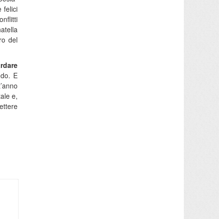
felici
flitti
natella
ro del
ardare
ndo. E
t’anno
ale e,
ettere