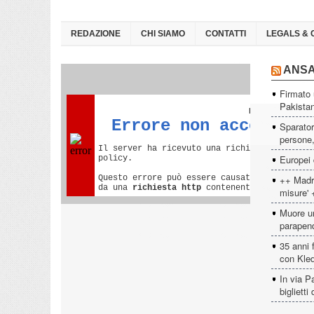
REDAZIONE
CHI SIAMO
CONTATTI
LEGALS & 
ANS
Firmato 
Pakista
Sparator
persone, 
Europei 
++ Madri
misure' 
Muore un
parapen
35 anni 
con Kled
In via P
biglietti