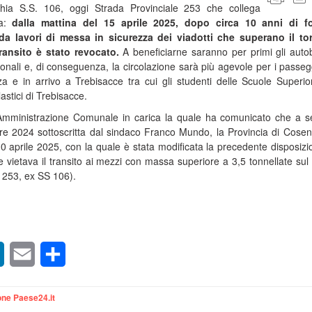
cchia S.S. 106, oggi Strada Provinciale 253 che collega
na:
dalla mattina del 15 aprile 2025, dopo circa 10 anni di fo
da lavori di messa in sicurezza dei viadotti che superano il to
transito è stato revocato.
A beneficiarne saranno per primi gli auto
gionali e, di conseguenza, la circolazione sarà più agevole per i passeg
za e in arrivo a Trebisacce tra cui gli studenti delle Scuole Superio
lastici di Trebisacce.
l’Amministrazione Comunale in carica la quale ha comunicato che a s
bre 2024 sottoscritta dal sindaco Franco Mundo, la Provincia di Cose
0 aprile 2025, con la quale è stata modificata la precedente disposizi
vietava il transito ai mezzi con massa superiore a 3,5 tonnellate sul
 253, ex SS 106).
sApp
LinkedIn
Email
Condividi
ne Paese24.it