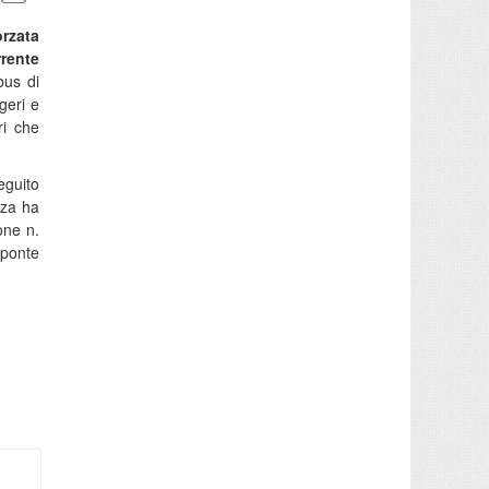
rzata
rrente
bus di
geri e
ri che
eguito
nza ha
one n.
 ponte