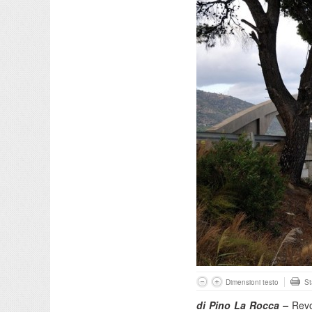
Dimensioni testo
S
di Pino La Rocca –
Revoc