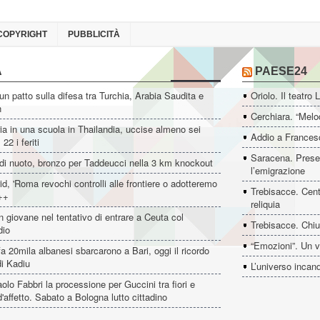
COPYRIGHT
PUBBLICITÀ
A
PAESE24
un patto sulla difesa tra Turchia, Arabia Saudita e
Oriolo. Il teatro 
n
Cerchiara. “Melo
ia in una scuola in Thailandia, uccise almeno sei
Addio a Francesc
22 i feriti
Saracena. Presen
di nuoto, bronzo per Taddeucci nella 3 km knockout
l’emigrazione
d, 'Roma revochi controlli alle frontiere o adotteremo
Trebisacce. Cent
++
reliquia
 giovane nel tentativo di entrare a Ceuta col
Trebisacce. Chiu
dio
“Emozioni”. Un v
fa 20mila albanesi sbarcarono a Bari, oggi il ricordo
i Kadiu
L’universo incan
aolo Fabbri la processione per Guccini tra fiori e
 d'affetto. Sabato a Bologna lutto cittadino