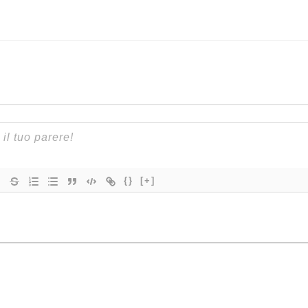
{}
[+]