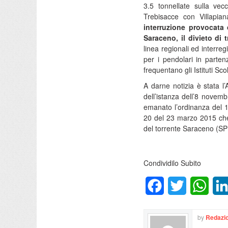
3.5 tonnellate sulla ve
Trebisacce con Villapia
interruzione provocata 
Saraceno, il divieto di 
linea regionali ed interre
per i pendolari in parten
frequentano gli Istituti Sco
A darne notizia è stata 
dell’istanza dell’8 novem
emanato l’ordinanza del 1
20 del 23 marzo 2015 che 
del torrente Saraceno (SP
Condividilo Subito
Facebook
Twitter
What
by
Redazio