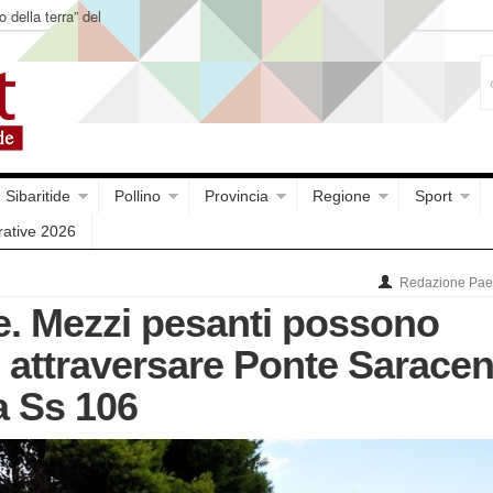
o della terra” del
Sibaritide
Pollino
Provincia
Regione
Sport
rative 2026
Redazione Paes
e. Mezzi pesanti possono
d attraversare Ponte Sarace
a Ss 106