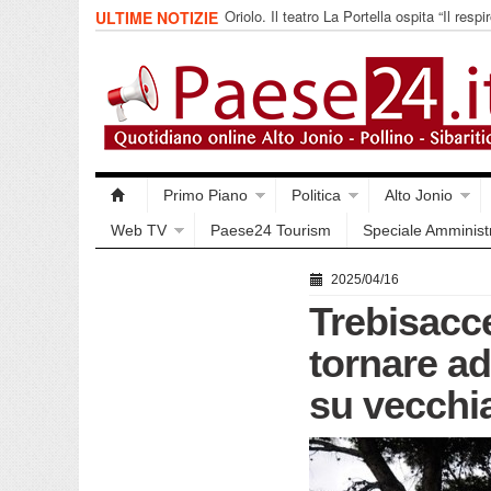
Oriolo. Il teatro La Portella ospita “Il respir
ULTIME NOTIZIE
collettivo 365
Primo Piano
Politica
Alto Jonio
Web TV
Paese24 Tourism
Speciale Amminist
2025/04/16
Trebisacc
tornare a
su vecchi