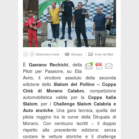
Dimensioni testo
Stampa
Invia via Mail
È
Gaetano Rechichi
, della
Piloti per Passione, su Elia
Avrio, il vincitore assoluto della seconda
edizione dello
Slalom del Pollino – Coppa
Città di Morano Calabro
, competizione
automobilistica valida per la
Coppa Italia
Slalom
, per i
Challenge Slalom Calabria e
Auto storiche
. Una gara tecnica, quella del
pilota reggino tra le curve della Dirupata di
Morano. Con centouno iscritti – il doppio
rispetto alla precedente edizione; senza
contare le vetture storiche e il challenge