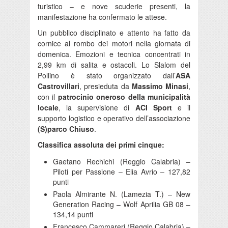
turistico – e nove scuderie presenti, la
manifestazione ha confermato le attese.
Un pubblico disciplinato e attento ha fatto da
cornice al rombo dei motori nella giornata di
domenica. Emozioni e tecnica concentrati in
2,99 km di salita e ostacoli. Lo Slalom del
Pollino è stato organizzato dall’
ASA
Castrovillari
, presieduta da
Massimo Minasi
,
con il
patrocinio oneroso della municipalità
locale
, la supervisione di
ACI Sport
e il
supporto logistico e operativo dell’associazione
(S)parco Chiuso
.
Classifica assoluta dei primi cinque:
Gaetano Rechichi (Reggio Calabria) –
Piloti per Passione – Elia Avrio – 127,82
punti
Paola Almirante N. (Lamezia T.) – New
Generation Racing – Wolf Aprilia GB 08 –
134,14 punti
Francesco Cammareri (Reggio Calabria) –